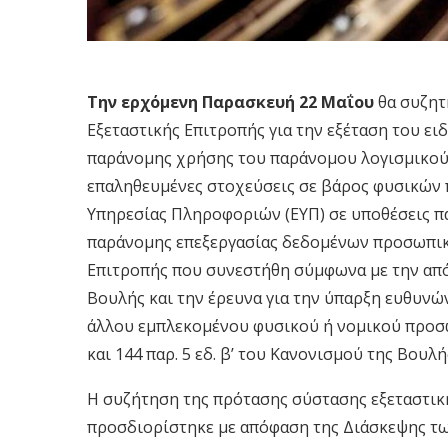
Tην ερχόμενη Παρασκευή 22 Μαΐου
θα συζητ
Εξεταστικής Επιτροπής για την εξέταση του ε
παράνομης χρήσης του παράνομου λογισμικού Ρ
επαληθευμένες στοχεύσεις σε βάρος φυσικών 
Υπηρεσίας Πληροφοριών (ΕΥΠ) σε υποθέσεις π
παράνομης επεξεργασίας δεδομένων προσωπικο
Επιτροπής που συνεστήθη σύμφωνα με την από
Βουλής και την έρευνα για την ύπαρξη ευθυν
άλλου εμπλεκομένου φυσικού ή νομικού προσώπ
και 144 παρ. 5 εδ. β’ του Κανονισμού της Βουλή
Η συζήτηση της πρότασης σύστασης εξεταστικ
προσδιορίστηκε με απόφαση της Διάσκεψης τω