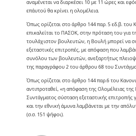
αναμένεται να διαρκέσει 10 με 11 ώρες και εφ
επ΄αυτού θα κρίνει η ολομέλεια.
Όπως ορίζεται στο άρθρο 144 παρ. 5 εδ.β. του
επικαλείται το ΠΑΣΟΚ, στην πρόταση του για 
τουλάχιστον βουλευτών, η Βουλή μπορεί να σ
εξεταστικές επιτροπές, με απόφαση που λαμβάν
συνόλου των βουλευτών, ανεξαρτήτως πλειοψη
της παραγράφου 2 του άρθρου 68 του Συντάγματ
Όπως ορίζεται στο άρθρο 144 παρ.6 του Κανονι
αντιπροταθεί, «η απόφαση της Oλoμέλειας της B
Συντάγματoς σύσταση εξεταστικής επιτρoπής γ
και την εθνική άμυνα λαμβάνεται με την απόλ
(σ.σ. 151 ψήφοι).