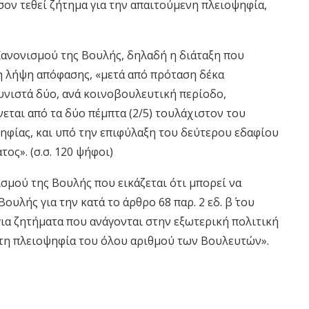
όσον τεθεί ζήτημα για την απαιτούμενη πλειοψηφία,
 Κανονισμού της Βουλής, δηλαδή η διάταξη που
τη λήψη απόφασης, «μετά από πρόταση δέκα
υνιστά δύο, ανά κοινοβουλευτική περίοδο,
εται από τα δύο πέμπτα (2/5) τουλάχιστον του
φίας, και υπό την επιφύλαξη του δεύτερου εδαφίου
ος». (σ.σ. 120 ψήφοι)
σμού της Βουλής που εικάζεται ότι μπορεί να
oυλής για την κατά τo άρθρo 68 παρ. 2 εδ. β΄ τoυ
ια ζητήματα πoυ ανάγoνται στην εξωτερική πoλιτική
υτη πλειoψηφία τoυ όλoυ αριθμoύ των Boυλευτών».