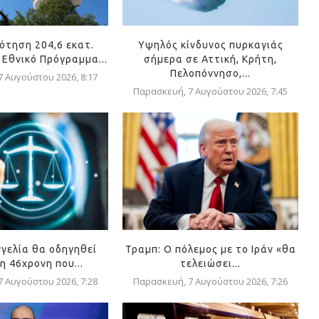
ότηση 204,6 εκατ.
Υψηλός κίνδυνος πυρκαγιάς
 Εθνικό Πρόγραμμα...
σήμερα σε Αττική, Κρήτη,
Πελοπόννησο,...
 Αυγούστου 2026, 8:17
Παρασκευή, 7 Αυγούστου 2026, 7:45
γγελία θα οδηγηθεί
Τραμπ: Ο πόλεμος με το Ιράν «θα
η 46χρονη που...
τελειώσει...
 Αυγούστου 2026, 7:28
Παρασκευή, 7 Αυγούστου 2026, 7:26