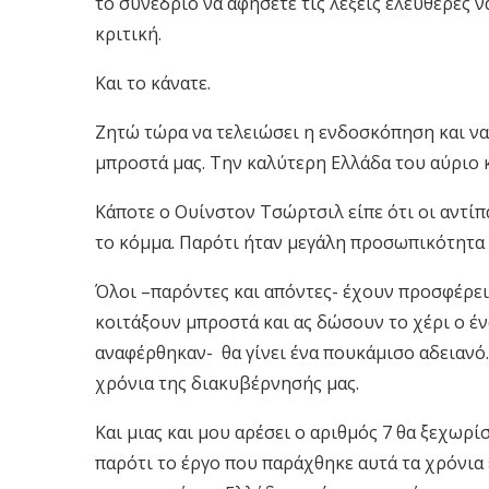
το συνέδριο να αφήσετε τις λέξεις ελεύθερες ν
κριτική.
Και το κάνατε.
Ζητώ τώρα να τελειώσει η ενδοσκόπηση και να
μπροστά μας. Την καλύτερη Ελλάδα του αύριο κ
Κάποτε ο Ουίνστον Τσώρτσιλ είπε ότι οι αντίπα
το κόμμα. Παρότι ήταν μεγάλη προσωπικότητα
Όλοι –παρόντες και απόντες- έχουν προσφέρει
κοιτάξουν μπροστά και ας δώσουν το χέρι ο έν
αναφέρθηκαν- θα γίνει ένα πουκάμισο αδειανό…
χρόνια της διακυβέρνησής μας.
Και μιας και μου αρέσει ο αριθμός 7 θα ξεχωρί
παρότι το έργο που παράχθηκε αυτά τα χρόνια