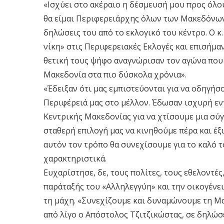
«Ισχύει στο ακέραιο η δέσμευσή μου προς όλου
θα είμαι Περιφερειάρχης όλων των Μακεδόνων»
δηλώσεις του από το εκλογικό του κέντρο. Ο κ.
νίκη» στις Περιφερειακές Εκλογές και επισήμαν
θετική τους ψήφο αναγνώρισαν τον αγώνα που 
Μακεδονία στα πιο δύσκολα χρόνια».
«Έδειξαν ότι μας εμπιστεύονται για να οδηγήσ
Περιφέρειά μας στο μέλλον. Έδωσαν ισχυρή εν
Κεντρικής Μακεδονίας για να χτίσουμε μια σ
σταθερή επιλογή μας να κινηθούμε πέρα και έξ
αυτόν τον τρόπο θα συνεχίσουμε για το καλό 
χαρακτηριστικά.
Ευχαρίστησε, δε, τους πολίτες, τους εθελοντέ
παράταξής του «Αλληλεγγύη» και την οικογένει
τη μάχη. «Συνεχίζουμε και δυναμώνουμε τη Μακ
από λίγο ο Απόστολος Τζιτζικώστας, σε δηλώσε