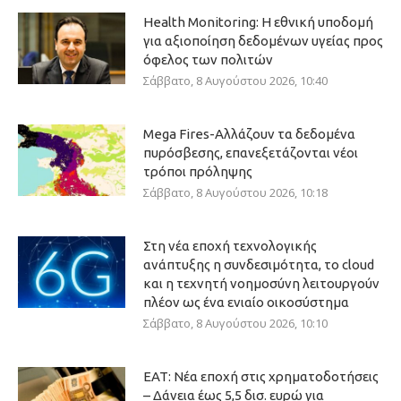
Health Monitoring: Η εθνική υποδομή
για αξιοποίηση δεδομένων υγείας προς
όφελος των πολιτών
Σάββατο, 8 Αυγούστου 2026, 10:40
Mega Fires-Αλλάζουν τα δεδομένα
πυρόσβεσης, επανεξετάζονται νέοι
τρόποι πρόληψης
Σάββατο, 8 Αυγούστου 2026, 10:18
Στη νέα εποχή τεχνολογικής
ανάπτυξης η συνδεσιμότητα, το cloud
και η τεχνητή νοημοσύνη λειτουργούν
πλέον ως ένα ενιαίο οικοσύστημα
Σάββατο, 8 Αυγούστου 2026, 10:10
ΕΑΤ: Νέα εποχή στις χρηματοδοτήσεις
– Δάνεια έως 5,5 δισ. ευρώ για