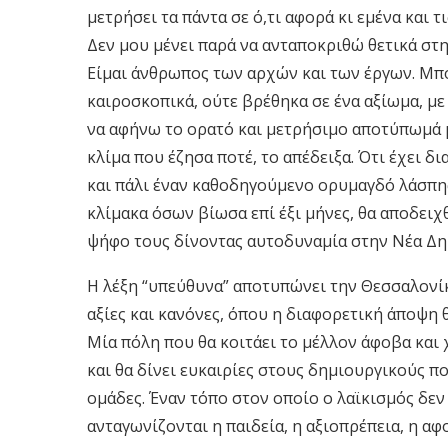
μετρήσει τα πάντα σε ό,τι αφορά κι εμένα και
Δεν μου μένει παρά να ανταποκριθώ θετικά στη
Είμαι άνθρωπος των αρχών και των έργων. Μπ
καιροσκοπικά, ούτε βρέθηκα σε ένα αξίωμα, με
να αφήνω το ορατό και μετρήσιμο αποτύπωμά μ
κλίμα που έζησα ποτέ, το απέδειξα. Ότι έχει δ
και πάλι έναν καθοδηγούμενο ορυμαγδό λάσπης 
κλίμακα όσων βίωσα επί έξι μήνες, θα αποδειχ
ψήφο τους δίνοντας αυτοδυναμία στην Νέα Δη
Η λέξη “υπεύθυνα” αποτυπώνει την Θεσσαλονίκ
αξίες και κανόνες, όπου η διαφορετική άποψη θ
Μία πόλη που θα κοιτάει το μέλλον άφοβα και 
και θα δίνει ευκαιρίες στους δημιουργικούς πο
ομάδες. Έναν τόπο στον οποίο ο λαϊκισμός δεν
ανταγωνίζονται η παιδεία, η αξιοπρέπεια, η α