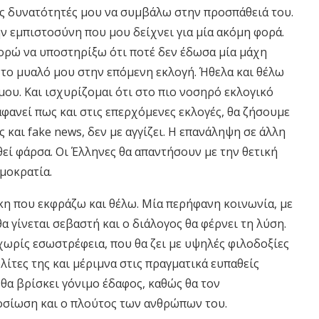
 τις δυνατότητές μου να συμβάλω στην προσπάθειά του.
ν εμπιστοσύνη που μου δείχνει για μία ακόμη φορά.
ορώ να υποστηρίξω ότι ποτέ δεν έδωσα μία μάχη
 το μυαλό μου στην επόμενη εκλογή. Ήθελα και θέλω
ου. Και ισχυρίζομαι ότι στο πιο νοσηρό εκλογικό
ιαφανεί πως και στις επερχόμενες εκλογές, θα ζήσουμε
και fake news, δεν με αγγίζει. Η επανάληψη σε άλλη
θεί φάρσα. Οι Έλληνες θα απαντήσουν με την θετική
μοκρατία.
η που εκφράζω και θέλω. Μία περήφανη κοινωνία, με
α γίνεται σεβαστή και ο διάλογος θα φέρνει τη λύση.
χωρίς εσωστρέφεια, που θα ζει με υψηλές φιλοδοξίες
λίτες της και μέριμνα στις πραγματικά ευπαθείς
 θα βρίσκει γόνιμο έδαφος, καθώς θα τον
φοσίωση και ο πλούτος των ανθρώπων του.