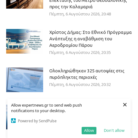
επέκτασης του Μετρό Θεσσαλονίκης
προς την Καλαμαριά
Πέμπτη, 6 Αυγούστου 2026, 20:48
Χρίστος Δήμας: Στο Εθνικό Πρόγραμμα
Ανάπτυξης η αναβάθμιση του
Αεροδρομίου Πάρου
Πέμπτη, 6 Αυγούστου 2026, 20:35
Ολοκληρώθηκαν 325 αυτοψίες στις
πυρόπληκτες περιοχές
Πέμπτη, 6 Αυγούστου 2026, 20:32
×
Allow expertnews.gr to send web push
Η AEGEAN εξυπηρέτησε για πρώτη
notifications to your desktop.
φορά περισσοτέρους από 2
Powered by SendPulse
εκατομμύρια επιβάτες τον μήνα Ιούλιο
2026
Allow
Don't allow
Πέμπτη, 6 Αυγούστου 2026, 18:51