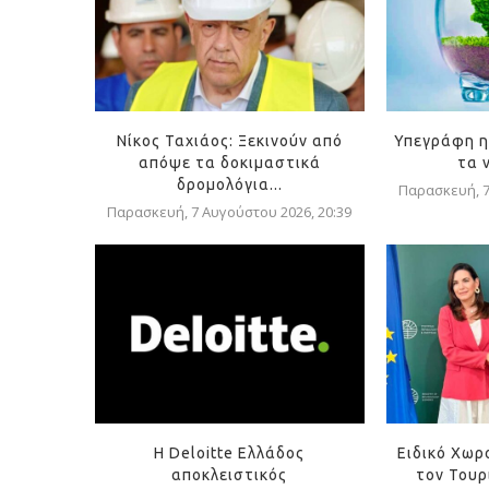
Νίκος Ταχιάος: Ξεκινούν από
Υπεγράφη η
απόψε τα δοκιμαστικά
τα 
δρομολόγια...
Παρασκευή, 7
Παρασκευή, 7 Αυγούστου 2026, 20:39
Η Deloitte Ελλάδος
Ειδικό Χωρ
αποκλειστικός
τον Τουρ