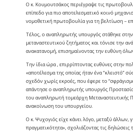
Ο κ. Κουμουτσάκος περιέγραψε τις πρωτοβουλί
επίπεδο για πιο αποτελεσματικό κοινό μηχανι
νομοθετική πρωτοβουλία για τη βελτίωση – επ
Τέλος, ο αναπληρωτής υπουργός στάθηκε στη
μεταναστευτικού ζητήματος και τόνισε την αν
ανακατανομή, επισημαίνοντας την ευθύνη όλω
Την ίδια ώρα , επιρρίπτοντας ευθύνες στην π
«αποτέλεσμα της οποίας ήταν ένα “κλειστό” σ
σχεδόν χωρίς εκροές, που έφερε το “σφράγισμ
απάντησε ο αναπληρωτής υπουργός Προστασία
του αναπληρωτή τομεάρχη Μεταναστευτικής Π
ανακοίνωση του υπουργείου.
Ο κ. Ψυχογιός είχε κάνει λόγο, μεταξύ άλλων,
πραγματικότητα», σχολιάζοντας τις δηλώσεις