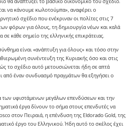
οίο θα αναπτύξει το βασικό οικονομικό του σχέδιο.
εται να κάνουμε κωλοτούμπα», αναφέρει ο
νητικό σχέδιο που ενέκριναν οι πολίτες στις 7
των φόρων για όλους, τη δημιουργία νέων και καλά
 σε κάθε σημείο της ελληνικής επικράτειας.
ύνθημα είναι «ανάπτυξη για όλους» και τόσο στην
αθιερωμένη συνέντευξη της Κυριακής όσο και στις
ώς το σχέδιο αυτό μετουσιώνεται ήδη σε απτά
ει από έναν συνδυασμό πραγμάτων θα εξηγήσει ο
α των υφιστάμενων μεγάλων επενδύσεων και την
ηματικά έργα δίνουν το σήμα στους επενδυτές να
sco στον Πειραιά, η επένδυση της Eldorado Gold, της
ατικό έργο του Ελληνικού. Ήδη αυτό το σκέλος έχει