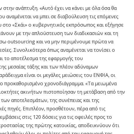
στην ανάπτυξη. «Αυτό έχει να κάνει με όλα όσα θα
υ αναμένεται να μπει σε διαβούλευση τις επόμενες
υ στο «Σκάι» ο κυβερνητικός εκπρόσωπος και εξήγησε
 κάνουν με την απλούστευση των διαδικασιών και τη
σω outsourcing και να μην περιμένουμε πρώτα να
σίες. Συνολικότερα όπως αναμένεται να τονίσει ο
αι το αποτέλεσμα της εφαρμογής του
της μεσαίας τάξης και των πλέον αδύναμων
ράδειγμα είναι οι μεγάλες μειώσεις του ΕΝΦΙΑ, οι
 το προκαθορισμένο χρονοδιάγραμμα. «Τα μειωμένα
ιοκτήτες ακινήτων πιστοποίησαν τη μετάβαση από την
των αποτελεσμάτων, της συνέπειας και της
ές πηγές. Επιπλέον, προσθέτουν, πέρα από τις
μβάσεις στις 120 δόσεις για τις οφειλές προς το
προστασίας της πρώτης κατοικίας, αποδεικνύουν ότι
ωφεληθούν όλοι οι πολίτες από την εφαρμογή της