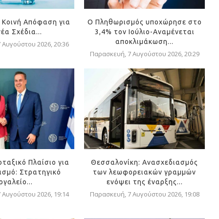
 Κοινή Απόφαση για
Ο Πληθωρισμός υποχώρησε στο
νέα Σχέδια...
3,4% τον Ιούλιο-Αναμένεται
αποκλιμάκωση...
 Αυγούστου 2026, 20:36
Παρασκευή, 7 Αυγούστου 2026, 20:29
οταξικό Πλαίσιο για
Θεσσαλονίκη: Ανασχεδιασμός
ισμό: Στρατηγικό
των λεωφορειακών γραμμών
ργαλείο...
ενόψει της έναρξης...
 Αυγούστου 2026, 19:14
Παρασκευή, 7 Αυγούστου 2026, 19:08