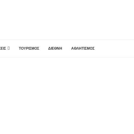
ΕΙΣ
ΤΟΥΡΙΣΜΟΣ
ΔΙΕΘΝΗ
ΑΘΛΗΤΙΣΜΟΣ
NEWSROOM
Η κλήρωση του Τζόκερ που
μοιράζει στην πρώτη
κατηγορία τουλάχιστον