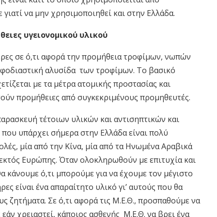
 γιατί να μην χρησιμοποιηθεί και στην Ελλάδα.
ήθειες υγειονομικού υλικού
μέρες σε ό,τι αφορά την προμήθεια τροφίμων, νωπών
 εφοδιαστική αλυσίδα των τροφίμων. Το βασικό
τίζεται με τα μέτρα ατομικής προστασίας και
τούν προμήθειες από συγκεκριμένους προμηθευτές.
 παρασκευή τέτοιων υλικών και αντισηπτικών και
κη που υπάρχει σήμερα στην Ελλάδα είναι πολύ
λές, μία από την Κίνα, μία από τα Ηνωμένα Αραβικά
 εκτός Ευρώπης. Όταν ολοκληρωθούν με επιτυχία και
Θα κάνουμε ό,τι μπορούμε για να έχουμε τον μέγιστο
ς είναι ένα απαραίτητο υλικό γι’ αυτούς που θα
ς ζητήματα. Σε ό,τι αφορά τις Μ.Ε.Θ., προσπαθούμε να
εάν χρειαστεί, κάποιος ασθενής Μ.Ε.Θ. να βρει ένα