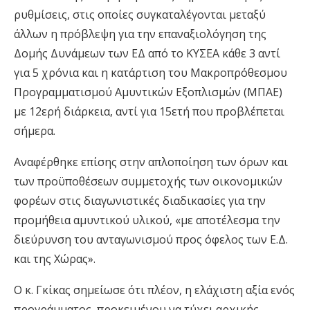
ρυθμίσεις, στις οποίες συγκαταλέγ
οντ
αι
μεταξύ
άλλων
η πρόβλεψη για την επαναξιολόγηση της
Δομής Δυνάμεων των ΕΔ από το ΚΥΣΕΑ κάθε 3 αντί
για 5 χρόνια και η κατάρτιση του
Μακροπρόθεσμου
Προγραμματισμού Αμυντικών Εξοπλισμών
(ΜΠΑΕ)
με 12ερή διάρκεια, αντί για 15ετή που προβλέπεται
σήμερα.
Αναφέρθηκε επίσης στην απλοποίηση των όρων και
των προϋποθέσεων
συμμετοχής των οικονομικών
φορέων στις διαγωνιστικές διαδικασίες για την
προμήθεια αμυντικού υλικού,
«
με αποτέλεσμα την
διεύρυνση του ανταγωνισμού προς όφελος των Ε.Δ.
και της Χώρας
».
Ο κ. Γκίκας σημείωσε ότι πλέον
,
η ελάχιστη αξία ενός
προγράμματος
,
προκειμένου να τύχει αρχικής