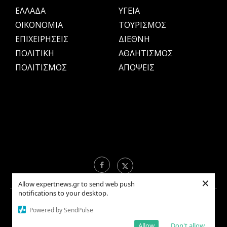
ΕΛΛΑΔΑ
ΥΓΕΙΑ
OIKONOMIA
ΤΟΥΡΙΣΜΟΣ
ΕΠΙΧΕΙΡΗΣΕΙΣ
ΔΙΕΘΝΗ
ΠΟΛΙΤΙΚΗ
ΑΘΛΗΤΙΣΜΟΣ
ΠΟΛΙΤΙΣΜΟΣ
ΑΠΟΨΕΙΣ
×
Allow expertnews.gr to send web push
notifications to your desktop.
Copyright © 2021 EXPERTNEWS.GR |
ΟΡΟΙ ΧΡΗΣΗΣ
Powered by SendPulse
Allow
Don't allow
BACK TO TOP