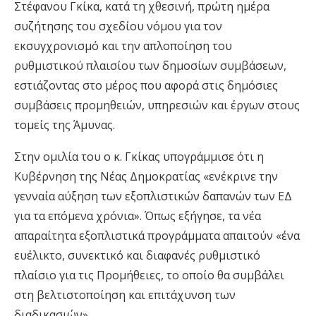
Στέφανου Γκίκα,
κατά τη
χθεσινή
, πρώτη ημέρα
συζήτηση
ς
του σχεδίου νόμου για τον
εκσυγχρονισμό και την απλοποίηση του
ρυθμιστικού πλαισίου των δημοσίων συμβάσεων,
εστιάζοντας στο μέρος που αφορά στις δημόσιες
συμβάσεις προμηθειών, υπηρεσιών και έργων στους
τομείς της Άμυνας.
Στην ομιλία του ο κ. Γκίκας υπογράμμισε ότι η
Κυβέρνηση της Νέας Δημοκρατίας «
ενέκρινε την
γενναία
αύξηση των εξοπλιστικών δαπανών των ΕΔ
για τα επόμενα χρόνια
». Όπως εξήγησε
,
τα νέα
απαραίτητα εξοπλιστικά προγράμματα
απαιτούν «
ένα
ευέλικτο, συνεκτικό και διαφανές ρυθμιστικό
πλαίσιο για τις Προμήθειες, το οποίο θα συμβάλει
στη βελτιστοποίηση και επιτάχυνση των
διαδικασιών
».