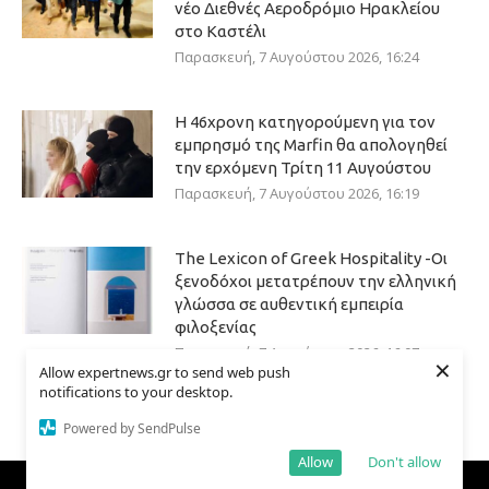
νέο Διεθνές Αεροδρόμιο Ηρακλείου
στο Καστέλι
Παρασκευή, 7 Αυγούστου 2026, 16:24
Η 46χρονη κατηγορούμενη για τον
εμπρησμό της Marfin θα απολογηθεί
την ερχόμενη Τρίτη 11 Αυγούστου
Παρασκευή, 7 Αυγούστου 2026, 16:19
The Lexicon of Greek Hospitality -Οι
ξενοδόχοι μετατρέπουν την ελληνική
γλώσσα σε αυθεντική εμπειρία
φιλοξενίας
Παρασκευή, 7 Αυγούστου 2026, 16:07
×
Allow expertnews.gr to send web push
notifications to your desktop.
Powered by SendPulse
Allow
Don't allow