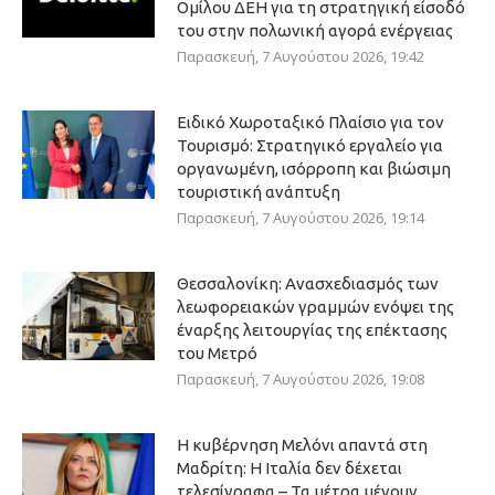
Ομίλου ΔΕΗ για τη στρατηγική είσοδό
του στην πολωνική αγορά ενέργειας
Παρασκευή, 7 Αυγούστου 2026, 19:42
Ειδικό Χωροταξικό Πλαίσιο για τον
Τουρισμό: Στρατηγικό εργαλείο για
οργανωμένη, ισόρροπη και βιώσιμη
τουριστική ανάπτυξη
Παρασκευή, 7 Αυγούστου 2026, 19:14
Θεσσαλονίκη: Ανασχεδιασμός των
λεωφορειακών γραμμών ενόψει της
έναρξης λειτουργίας της επέκτασης
του Μετρό
Παρασκευή, 7 Αυγούστου 2026, 19:08
Η κυβέρνηση Μελόνι απαντά στη
Μαδρίτη: Η Ιταλία δεν δέχεται
τελεσίγραφα – Τα μέτρα μένουν