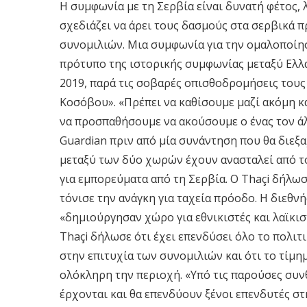
Η συμφωνία με τη Σερβία είναι δυνατή φέτος, 
σχεδιάζει να άρει τους δασμούς στα σερβικά 
συνομιλιών. Μια συμφωνία για την ομαλοποίη
πρότυπο της ιστορικής συμφωνίας μεταξύ Ελλά
2019, παρά τις σοβαρές οπισθοδρομήσεις τους
Κοσόβου». «Πρέπει να καθίσουμε μαζί ακόμη κα
να προσπαθήσουμε να ακούσουμε ο ένας τον άλ
Guardian πριν από μία συνάντηση που θα διεξα
μεταξύ των δύο χωρών έχουν ανασταλεί από τ
για εμπορεύματα από τη Σερβία. Ο Thaçi δήλωσ
τόνισε την ανάγκη για ταχεία πρόοδο. Η διεθν
«δημιούργησαν χώρο για εθνικιστές και λαϊκισ
Thaçi δήλωσε ότι έχει επενδύσει όλο το πολιτ
στην επιτυχία των συνομιλιών και ότι το τίμη
ολόκληρη την περιοχή. «Υπό τις παρούσες συνθή
έρχονται και θα επενδύουν ξένοι επενδυτές σ