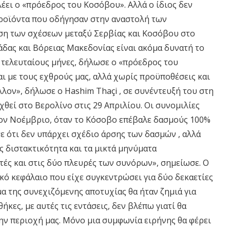
λέει ο «πρόεδρος του Κοσόβου». Αλλά ο ίδιος δεν
προϊόντα που οδήγησαν στην αναστολή των
ση των σχέσεων μεταξύ Σερβίας και Κοσόβου στο
δας και Βόρειας Μακεδονίας είναι ακόμα δυνατή το
 τελευταίους μήνες, δήλωσε ο «πρόεδρος του
ι με τους εχθρούς μας, αλλά χωρίς προϋποθέσεις και
λον», δήλωσε ο Hashim Thaçi , σε συνέντευξή του στη
χθεί στο Βερολίνο στις 29 Απριλίου. Οι συνομιλίες
ον Νοέμβριο, όταν το Κόσοβο επέβαλε δασμούς 100%
ε ότι δεν υπάρχει σχέδιο άρσης των δασμών , αλλά
ής διστακτικότητα και τα μικτά μηνύματα
τές και στις δύο πλευρές των συνόρων», σημείωσε. Ο
ικό κεφάλαιο που είχε συγκεντρώσει για δύο δεκαετίες
μα της συνεχιζόμενης αποτυχίας θα ήταν ζημιά για
κες, με αυτές τις εντάσεις, δεν βλέπω γιατί θα
την περιοχή μας. Μόνο μια συμφωνία ειρήνης θα φέρει