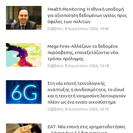
Health Monitoring: Η εθνική υποδομή
για αξιοποίηση δεδομένων υγείας προς
όφελος των πολιτών
Σάββατο, 8 Αυγούστου 2026, 10:40
Mega Fires-Αλλάζουν τα δεδομένα
πυρόσβεσης, επανεξετάζονται νέοι
τρόποι πρόληψης
Σάββατο, 8 Αυγούστου 2026, 10:18
Στη νέα εποχή τεχνολογικής
ανάπτυξης η συνδεσιμότητα, το cloud
και η τεχνητή νοημοσύνη λειτουργούν
πλέον ως ένα ενιαίο οικοσύστημα
Σάββατο, 8 Αυγούστου 2026, 10:10
ΕΑΤ: Νέα εποχή στις χρηματοδοτήσεις
– Δάνεια έως 5,5 δισ. ευρώ για