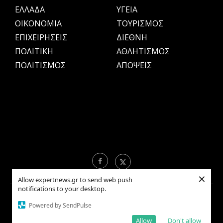
ΕΛΛΑΔΑ
ΥΓΕΙΑ
OIKONOMIA
ΤΟΥΡΙΣΜΟΣ
ΕΠΙΧΕΙΡΗΣΕΙΣ
ΔΙΕΘΝΗ
ΠΟΛΙΤΙΚΗ
ΑΘΛΗΤΙΣΜΟΣ
ΠΟΛΙΤΙΣΜΟΣ
ΑΠΟΨΕΙΣ
×
Allow expertnews.gr to send web push
notifications to your desktop.
Copyright © 2021 EXPERTNEWS.GR |
ΟΡΟΙ ΧΡΗΣΗΣ
Powered by SendPulse
Allow
Don't allow
BACK TO TOP