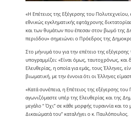
«Η Επέτειος της Εξέγερσης του Πολυτεχνείου, 
εθνικώς εγκληματικής εφτάχρονης δικτατορίας
και των θυμάτων που έπεσαν στον βωμό της Δη
περιόδου» σημειώνει ο Πρόεδρος της Δημοκρ
Στο μήνυμά του για την επέτειο της εξέγερση
υπογραμμίζει: «Είναι όμως, ταυτοχρόνως, και 
Ελευθερίας, η οποία για εμάς, τους Έλληνες, εί
βιωματική, με την έννοια ότι οι Έλληνες είμασ
«Κατά συνέπεια, η Επέτειος της εξέγερσης του
αγωνιζόμαστε υπέρ της Ελευθερίας και της Δημο
μεγάλο “ Όχι” σε κάθε μορφής τυραννία και το
Δικαιώματά του” καταλήγει ο κ. Παυλόπουλος.