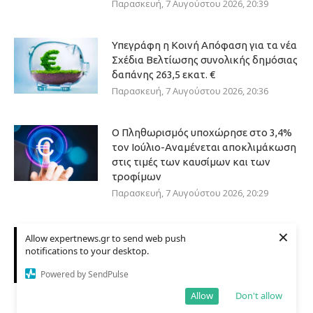
Παρασκευή, 7 Αυγούστου 2026, 20:39
Υπεγράφη η Κοινή Απόφαση για τα νέα
Σχέδια Βελτίωσης συνολικής δημόσιας
δαπάνης 263,5 εκατ. €
Παρασκευή, 7 Αυγούστου 2026, 20:36
Ο Πληθωρισμός υποχώρησε στο 3,4%
τον Ιούλιο-Αναμένεται αποκλιμάκωση
στις τιμές των καυσίμων και των
τροφίμων
Παρασκευή, 7 Αυγούστου 2026, 20:29
×
Η Deloitte Ελλάδος αποκλειστικός
Allow expertnews.gr to send web push
χρηματοοικονομικός σύμβουλος του
notifications to your desktop.
Ομίλου ΔΕΗ για τη στρατηγική είσοδό
Powered by SendPulse
του στην πολωνική αγορά ενέργειας
Παρασκευή, 7 Αυγούστου 2026, 19:42
Allow
Don't allow