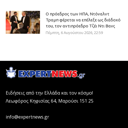
Ο πρόεδρος των ΗΠΑ, Ντόναλντ
Τραμπ φέρεται να επέλεξε ως διάδοχό
του, τον αντιπρόεδρο Τζέι Ντι Βανς
Πέμπτη, 6 Αυγούστου 2026, 22:59
Ειδήσεις από την Ελλάδα και τον κόσμο!
Λεωφόρος Κηφισίας 64, Μαρούσι 151 25
info@expertnews.gr