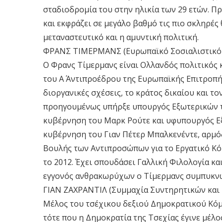
σταδιοδρομία του στην ηλικία των 29 ετών. Π
και εκφράζει σε μεγάλο βαθμό τις πιο σκληρές
μεταναστευτικό και η αμυντική πολιτική.
ΦΡΑΝΣ ΤΙΜΕΡΜΑΝΣ (Ευρωπαϊκό Σοσιαλιστικό Κ
Ο Φρανς Τίμερμανς είναι Ολλανδός πολιτικός κ
του Α΄ Αντιπροέδρου της Ευρωπαϊκής Επιτροπής
διοργανικές σχέσεις, το κράτος δικαίου και 
προηγουμένως υπήρξε υπουργός Εξωτερικών τη
κυβέρνηση του Μαρκ Ρούτε και υφυπουργός Εξ
κυβέρνηση του Γιαν Πέτερ Μπαλκενέντε, αρμόδ
Βουλής των Αντιπροσώπων για το Εργατικό Κόμ
το 2012. Έχει σπουδάσει Γαλλική Φιλολογία κα
εγγονός ανθρακωρύχων ο Τίμερμανς συμπυκνώ
ΓΙΑΝ ΖΑΧΡΑΝΤΙΛ (Συμμαχία Συντηρητικών και 
Μέλος του τσέχικου δεξιού Δημοκρατικού Κό
τότε που η Δημοκρατία της Τσεχίας έγινε μέλο