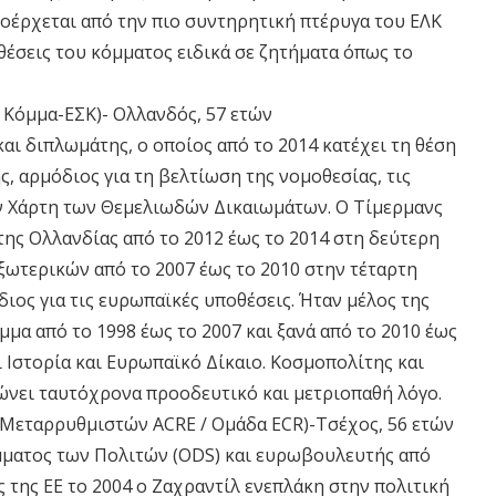
ροέρχεται από την πιο συντηρητική πτέρυγα του ΕΛΚ
 θέσεις του κόμματος ειδικά σε ζητήματα όπως το
όμμα-ΕΣΚ)- Ολλανδός, 57 ετών
αι διπλωμάτης, ο οποίος από το 2014 κατέχει τη θέση
, αρμόδιος για τη βελτίωση της νομοθεσίας, τις
τον Χάρτη των Θεμελιωδών Δικαιωμάτων. Ο Τίμερμανς
ς Ολλανδίας από το 2012 έως το 2014 στη δεύτερη
ωτερικών από το 2007 έως το 2010 στην τέταρτη
ιος για τις ευρωπαϊκές υποθέσεις. Ήταν μέλος της
μα από το 1998 έως το 2007 και ξανά από το 2010 έως
ι Ιστορία και Ευρωπαϊκό Δίκαιο. Κοσμοπολίτης και
νει ταυτόχρονα προοδευτικό και μετριοπαθή λόγο.
Μεταρρυθμιστών ACRE / Oμάδα ECR)-Tσέχος, 56 ετών
μματος των Πολιτών (ODS) και ευρωβουλευτής από
ς της ΕΕ το 2004 ο Ζαχραντίλ ενεπλάκη στην πολιτική