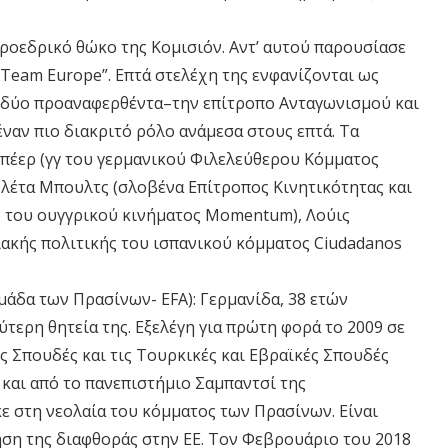
 προεδρικό θώκο της Κομισιόν. Αντ’ αυτού παρουσίασε
“Team Europe”. Επτά στελέχη της ενφανίζονται ως
α δύο προαναφερθέντα–την επίτροπο Ανταγωνισμού και
ναν πιο διακριτό ρόλο ανάμεσα στους επτά. Τα
Μπέερ (γγ του γερμανικού Φιλελεύθερου Κόμματος
ιολέτα Μπουλτς (σλοβένα Επίτροπος Κινητικότητας και
ς του ουγγρικού κινήματος Momentum), Λούις
ιακής πολιτικής του ισπανικού κόμματος Ciudadanos
άδα των Πρασίνων- EFA): Γερμανίδα, 38 ετών
τερη θητεία της. Εξελέγη για πρώτη φορά το 2009 σε
ές Σπουδές και τις Τουρκικές και Εβραϊκές Σπουδές
και από το πανεπιστήμιο Σαμπαντσί της
ε στη νεολαία του κόμματος των Πρασίνων. Είναι
ση της διαφθοράς στην ΕΕ. Τον Φεβρουάριο του 2018