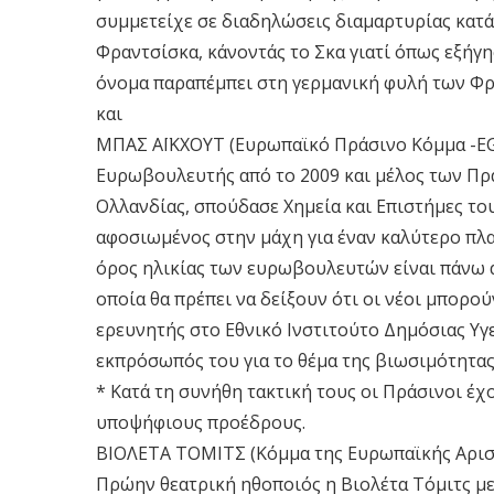
συμμετείχε σε διαδηλώσεις διαμαρτυρίας κατά
Φραντσίσκα, κάνοντάς το Σκα γιατί όπως εξήγη
όνομα παραπέμπει στη γερμανική φυλή των Φρ
και
ΜΠΑΣ ΑΪΚΧΟΥΤ (Ευρωπαϊκό Πράσινο Κόμμα -EG
Ευρωβουλευτής από το 2009 και μέλος των Πρ
Ολλανδίας, σπούδασε Χημεία και Επιστήμες του
αφοσιωμένος στην μάχη για έναν καλύτερο πλα
όρος ηλικίας των ευρωβουλευτών είναι πάνω α
οποία θα πρέπει να δείξουν ότι οι νέοι μπορούν
ερευνητής στο Εθνικό Ινστιτούτο Δημόσιας Υγ
εκπρόσωπός του για το θέμα της βιωσιμότητα
* Κατά τη συνήθη τακτική τους οι Πράσινοι έχο
υποψήφιους προέδρους.
ΒΙΟΛΕΤΑ ΤΟΜΙΤΣ (Κόμμα της Ευρωπαϊκής Αρισ
Πρώην θεατρική ηθοποιός η Βιολέτα Τόμιτς μ