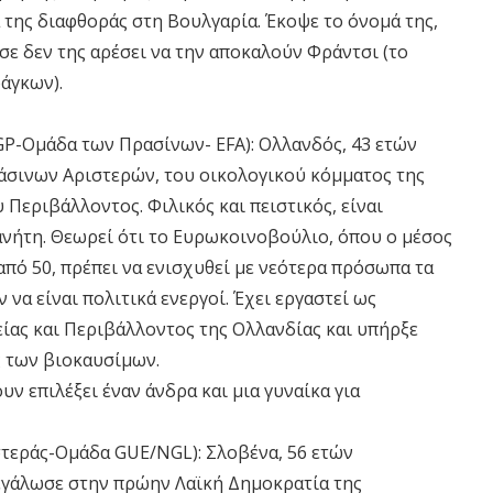
 της διαφθοράς στη Βουλγαρία. Έκοψε το όνομά της,
σε δεν της αρέσει να την αποκαλούν Φράντσι (το
άγκων).
P-Ομάδα των Πρασίνων- EFA): Ολλανδός, 43 ετών
άσινων Αριστερών, του οικολογικού κόμματος της
 Περιβάλλοντος. Φιλικός και πειστικός, είναι
νήτη. Θεωρεί ότι το Ευρωκοινοβούλιο, όπου ο μέσος
πό 50, πρέπει να ενισχυθεί με νεότερα πρόσωπα τα
 να είναι πολιτικά ενεργοί. Έχει εργαστεί ως
είας και Περιβάλλοντος της Ολλανδίας και υπήρξε
ς των βιοκαυσίμων.
υν επιλέξει έναν άνδρα και μια γυναίκα για
τεράς-Ομάδα GUE/NGL): Σλοβένα, 56 ετών
εγάλωσε στην πρώην Λαϊκή Δημοκρατία της