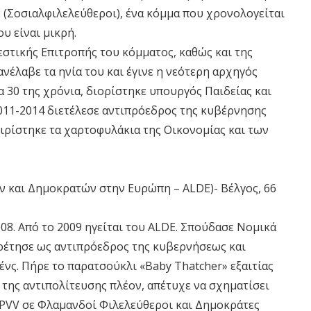
LP (Σοσιαλφιλελεύθεροι), ένα κόμμα που χρονολογείται
υ είναι μικρή.
λεστικής Επιτροπής του κόμματος, καθώς και της
έλαβε τα ηνία του και έγινε η νεότερη αρχηγός
α 30 της χρόνια, διορίστηκε υπουργός Παιδείας και
011-2014 διετέλεσε αντιπρόεδρος της κυβέρνησης
ειρίστηκε τα χαρτοφυλάκια της Οικονομίας και των
 και Δημοκρατών στην Ευρώπη – ALDE)- Βέλγος, 66
08. Από το 2009 ηγείται του ALDE. Σπούδασε Νομικά
ηρέτησε ως αντιπρόεδρος της κυβερνήσεως και
ς. Πήρε το παρατσούκλι «Baby Thatcher» εξαιτίας
ς της αντιπολίτευσης πλέον, απέτυχε να σχηματίσει
 PVV σε Φλαμανδοί Φιλελεύθεροι και Δημοκράτες