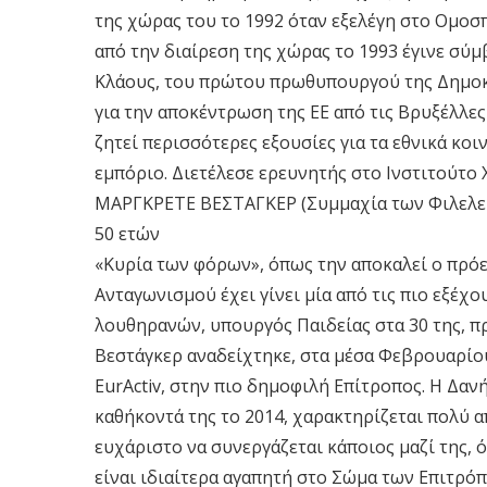
της χώρας του το 1992 όταν εξελέγη στο Ομοσ
από την διαίρεση της χώρας το 1993 έγινε σύ
Κλάους, του πρώτου πρωθυπουργού της Δημοκρ
για την αποκέντρωση της ΕΕ από τις Βρυξέλλε
ζητεί περισσότερες εξουσίες για τα εθνικά κο
εμπόριο. Διετέλεσε ερευνητής στο Ινστιτούτο 
MΑΡΓΚΡΕΤΕ ΒΕΣΤΑΓΚΕΡ (Συμμαχία των Φιλελευ
50 ετών
«Κυρία των φόρων», όπως την αποκαλεί ο πρό
Ανταγωνισμού έχει γίνει μία από τις πιο εξέ
λουθηρανών, υπουργός Παιδείας στα 30 της, π
Βεστάγκερ αναδείχτηκε, στα μέσα Φεβρουαρίου
EurActiv, στην πιο δημοφιλή Επίτροπος. Η Δαν
καθήκοντά της το 2014, χαρακτηρίζεται πολύ α
ευχάριστο να συνεργάζεται κάποιος μαζί της, ό
είναι ιδιαίτερα αγαπητή στο Σώμα των Επιτρό