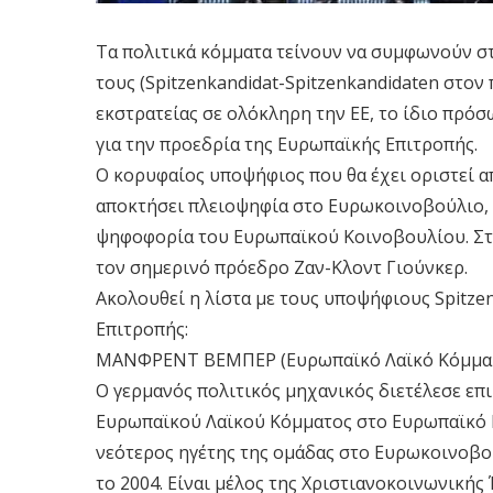
Τα πολιτικά κόμματα τείνουν να συμφωνούν σ
τους (Spitzenkandidat-Spitzenkandidaten στον 
εκστρατείας σε ολόκληρη την ΕΕ, το ίδιο πρό
για την προεδρία της Ευρωπαϊκής Επιτροπής.
Ο κορυφαίος υποψήφιος που θα έχει οριστεί α
αποκτήσει πλειοψηφία στο Ευρωκοινοβούλιο, 
ψηφοφορία του Ευρωπαϊκού Κοινοβουλίου. Στι
τον σημερινό πρόεδρο Ζαν-Κλοντ Γιούνκερ.
Ακολουθεί η λίστα με τους υποψήφιους Spitze
Επιτροπής:
ΜΑΝΦΡΕΝΤ ΒΕΜΠΕΡ (Ευρωπαϊκό Λαϊκό Κόμμα-Ε
Ο γερμανός πολιτικός μηχανικός διετέλεσε επ
Ευρωπαϊκού Λαϊκού Κόμματος στο Ευρωπαϊκό Κ
νεότερος ηγέτης της ομάδας στο Ευρωκοινοβο
το 2004. Είναι μέλος της Χριστιανοκοινωνικής