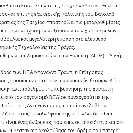
πονδιακό Κοινοβούλιο της Τσεχοσλοβακίας. Έπειτα
μβουλος επί της εξωτερικής πολιτικής του Βάτσλαβ
ατίας της Τσεχίας. Υποστηρίζει τις μεταρρυθμίσεις
ς και την ενίσχυση των εξουσιών των χωρών μελών,
ινοβούλια και μεγαλύτερη έμφαση στο ελεύθερο
Χημικής Τεχνολογίας της Πράγας.
θέρων και Δημοκρατών στην Ευρώπη -ALDE) – Δανή,
εδρος των ΗΠΑ Ντόναλντ Τραμπ, η Επίτροπος
χουσες προσωπικότητες των ευρωπαϊκών θεσμών. Κόρη
ρώην αντιπρόεδρος της κυβέρνησης της Δανίας, η
, από τον οργανισμό BCW σε συνεργασία με την
ή Επίτροπος Ανταγωνισμού, η οποία ανέλαβε τα
πλή από τους συναδέλφους της που λένε ότι είναι
τι είναι ένας άνθρωπος που εμπνέει οικειότητα και ότι
πων. Η Βεστάγκερ ακολούθησε τον δρόμο του πατέρα