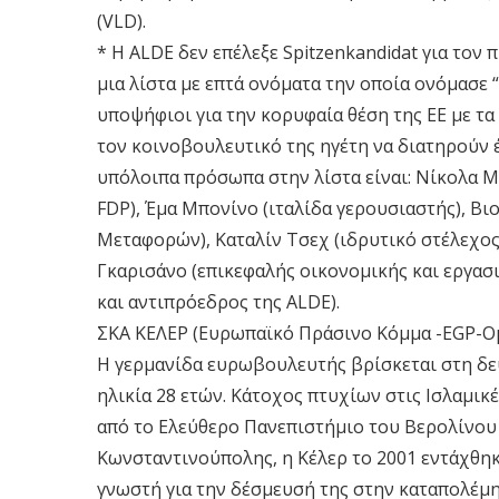
(VLD).
* Η ALDE δεν επέλεξε Spitzenkandidat για τον
μια λίστα με επτά ονόματα την οποία ονόμασε 
υποψήφιοι για την κορυφαία θέση της ΕΕ με τ
τον κοινοβουλευτικό της ηγέτη να διατηρούν έ
υπόλοιπα πρόσωπα στην λίστα είναι: Νίκολα 
FDP), Έμα Μπονίνο (ιταλίδα γερουσιαστής), Β
Μεταφορών), Καταλίν Τσεχ (ιδρυτικό στέλεχο
Γκαρισάνο (επικεφαλής οικονομικής και εργασ
και αντιπρόεδρος της ALDE).
ΣΚΑ ΚΕΛΕΡ (Ευρωπαϊκό Πράσινο Κόμμα -EGP-Ομ
Η γερμανίδα ευρωβουλευτής βρίσκεται στη δεύ
ηλικία 28 ετών. Κάτοχος πτυχίων στις Ισλαμικ
από το Ελεύθερο Πανεπιστήμιο του Βερολίνου 
Κωνσταντινούπολης, η Κέλερ το 2001 εντάχθηκ
γνωστή για την δέσμευσή της στην καταπολέμη