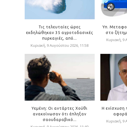
Τις τελευταίες ώρες
Υπ. Μεταφο
εκδηλώθηκαν 35 αγροτοδασικές
στο ζήτημ
πυρκαγιές, από...
Κυριακή, 9 
Κυριακή, 9 Αυγούστου 2026, 11:58
Υεμένη: Οι αντάρτες Χούθι
Η ενίσχυση 
ανακοίνωσαν ότι έπληξαν
αφορά 
σαουδαραβικό...
Κυριακή, 9 
Κυριακή, 9 Αυγούστου 2026, 11:40