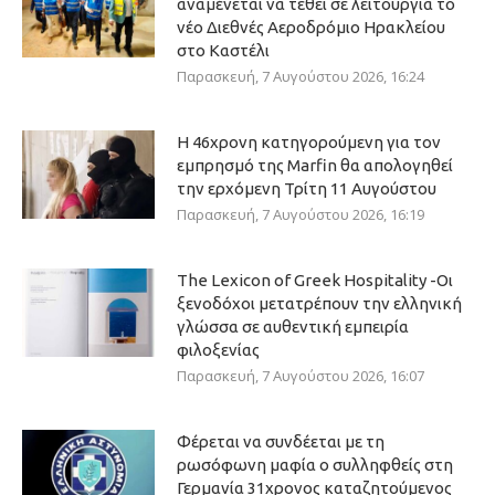
αναμένεται να τεθεί σε λειτουργία το
νέο Διεθνές Αεροδρόμιο Ηρακλείου
στο Καστέλι
Παρασκευή, 7 Αυγούστου 2026, 16:24
Η 46χρονη κατηγορούμενη για τον
εμπρησμό της Marfin θα απολογηθεί
την ερχόμενη Τρίτη 11 Αυγούστου
Παρασκευή, 7 Αυγούστου 2026, 16:19
The Lexicon of Greek Hospitality -Οι
ξενοδόχοι μετατρέπουν την ελληνική
γλώσσα σε αυθεντική εμπειρία
φιλοξενίας
Παρασκευή, 7 Αυγούστου 2026, 16:07
Φέρεται να συνδέεται με τη
ρωσόφωνη μαφία ο συλληφθείς στη
Γερμανία 31χρονος καταζητούμενος