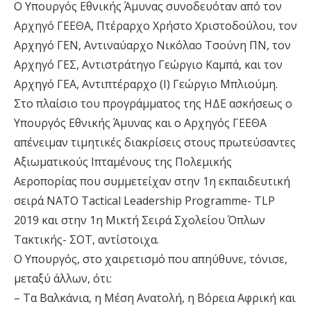
O Υπουργός Εθνικής Άμυνας συνοδευόταν από τον
Αρχηγό ΓΕΕΘΑ, Πτέραρχο Χρήστο Χριστοδούλου, τον
Αρχηγό ΓΕΝ, Αντιναύαρχο Νικόλαο Τσούνη ΠΝ, τον
Αρχηγό ΓΕΣ, Αντιστράτηγο Γεώργιο Καμπά, και τον
Αρχηγό ΓΕΑ, Αντιπτέραρχο (Ι) Γεώργιο Μπλιούμη.
Στο πλαίσιο του προγράμματος της ΗΔΕ ασκήσεως ο
Υπουργός Εθνικής Άμυνας και ο Αρχηγός ΓΕΕΘΑ
απένειμαν τιμητικές διακρίσεις στους πρωτεύσαντες
Αξιωματικούς Ιπταμένους της Πολεμικής
Αεροπορίας που συμμετείχαν στην 1η εκπαιδευτική
σειρά NATO Tactical Leadership Programme- TLP
2019 και στην 1η Μικτή Σειρά Σχολείου Όπλων
Τακτικής- ΣΟT, αντίστοιχα.
Ο Υπουργός, στο χαιρετισμό που απηύθυνε, τόνισε,
μεταξύ άλλων, ότι:
– Τα Βαλκάνια, η Μέση Ανατολή, η Βόρεια Αφρική και