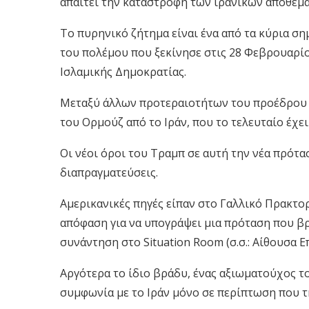
απαιτεί την καταστροφή των ιρανικών αποθε
Το πυρηνικό ζήτημα είναι ένα από τα κύρια ση
του πολέμου που ξεκίνησε στις 28 Φεβρουαρίο
Ισλαμικής Δημοκρατίας.
Μεταξύ άλλων προτεραιοτήτων του προέδρου ε
του Ορμούζ από το Ιράν, που το τελευταίο έχει
Οι νέοι όροι του Τραμπ σε αυτή την νέα πρότα
διαπραγματεύσεις.
Αμερικανικές πηγές είπαν στο Γαλλικό Πρακτορ
απόφαση για να υπογράψει μια πρόταση που β
συνάντηση στο Situation Room (σ.σ.: Αίθουσα 
Αργότερα το ίδιο βράδυ, ένας αξιωματούχος τ
συμφωνία με το Ιράν μόνο σε περίπτωση που τη