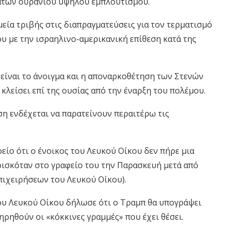
μάτων ουρανίου υψηλού εμπλουτισμού.
μεία τριβής στις διαπραγματεύσεις για τον τερματισμό
υ με την ισραηλινο-αμερικανική επίθεση κατά της
ίναι το άνοιγμα και η αποναρκοθέτηση των Στενών
 κλείσει επί της ουσίας από την έναρξη του πολέμου.
ση ενδέχεται να παρατείνουν περαιτέρω τις
είο ότι ο ένοικος του Λευκού Οίκου δεν πήρε μια
ρισκόταν στο γραφείο του την Παρασκευή μετά από
Επιχειρήσεων του Λευκού Οίκου).
ου Λευκού Οίκου δήλωσε ότι ο Τραμπ θα υπογράψει
ρηθούν οι «κόκκινες γραμμές» που έχει θέσει.