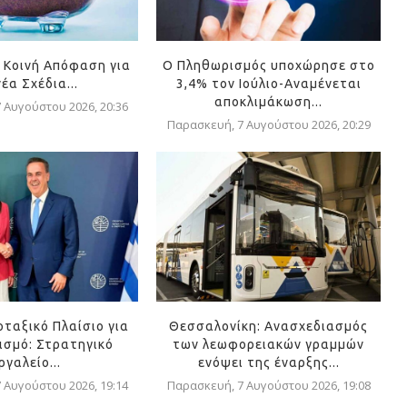
 Κοινή Απόφαση για
Ο Πληθωρισμός υποχώρησε στο
νέα Σχέδια...
3,4% τον Ιούλιο-Αναμένεται
αποκλιμάκωση...
 Αυγούστου 2026, 20:36
Παρασκευή, 7 Αυγούστου 2026, 20:29
οταξικό Πλαίσιο για
Θεσσαλονίκη: Ανασχεδιασμός
ισμό: Στρατηγικό
των λεωφορειακών γραμμών
ργαλείο...
ενόψει της έναρξης...
 Αυγούστου 2026, 19:14
Παρασκευή, 7 Αυγούστου 2026, 19:08