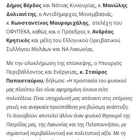
Δήμος
Βέρδος
και Νότιας Κυνουρίας, κ.
Μανώλης
Δολιανίτης
, ο Αντιδήμαρχος Μονεμβασιάς,
κ.
Κωνσταντίνος Μαυρομιχάλης
, στελέχη του
ΟΦΥΠΕΚΑ, καθώς και ο Πρόεδρος κ.
Ανδρέας
Κρητικός
και μέλη του Ελληνικού Ορειβατικού
Συλλόγου Μολάων και ΝΑ Λακωνίας.
Με την ολοκλήρωση της επίσκεψης, ο Υπουργός
Περιβάλλοντος και Ενέργειας
, κ. Σταύρος
Παπασταύρου
, δήλωσε:
«
Η προστασία του φυσικού
μας πλούτου δεν είναι αφηρημένη έννοια ούτε
πολυτέλεια. Είναι υποχρέωσή μας απέναντι στις επόμενες
γενιές
κ
αι αναγκαία προϋπόθεση για βιώσιμη
ανάπτυξη
.
Το Χιονοβούνι αποτελεί
ά
λλον
έναν φυσικό θησαυρό της
Πατρίδας μας, της
Λακωνίας και της Πελοποννήσου
, μ
ε
σημαντική περιβαλλοντική και πολιτιστική αξία. Με
τη