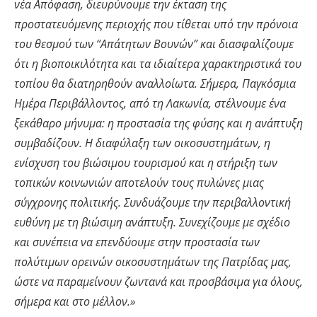
νέα
Α
πόφαση,
διευρύνουμε την έκταση της
προστατευόμενης περιοχής που τίθεται υπό την πρόνοια
του θεσμού των
“Απάτητ
ων
Βουν
ών
”
κ
αι διασφαλίζο
υμε
ότι
η
βιοποικιλότητ
α και
τα ιδιαίτερα χαρακτηριστικά του
τοπίου θα διατηρηθούν αναλλοίωτα.
Σ
ήμερα, Παγκόσμια
Ημέρα Περιβάλλοντος
, από τη Λακωνία
, στέλνουμε ένα
ξεκάθαρο μήνυμα
: η
προστασία της φύσης και η ανάπτυξη
συμβαδίζουν
. Η διαφύλαξη των οικοσυστημάτων, η
ενίσχυση του
βιώσιμου
τουρισμού και η στήριξη των
τοπικών κοινωνιών αποτελούν τους πυλώνες μιας
σύγχρονης πολιτικής. Συνδυάζουμε την περιβαλλοντική
ευθύνη με τη βιώσιμη ανάπτυξη. Συνεχίζουμε με σχέδιο
και συνέπεια να επενδύουμε στην προστασία των
πολύτιμων ορεινών οικοσυστημάτων της Πατρίδας μας
,
ώ
στε να παραμείνουν ζωντανά και προσβάσιμα για όλους,
σήμερα και στο μέλλον.»