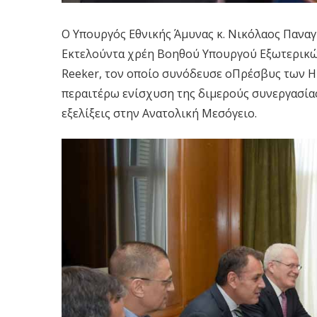
Ο Υπουργός Εθνικής Άμυνας κ.
Νικόλαος Πανα
Εκτελούντα χρέη Βο
ηθού Υπουργού Εξωτερικώ
Reeker
, τον οποίο συνόδευσε ο
Πρέσβ
υ
ς
των Η
περαιτέρω ενίσχυση της διμερούς συνεργασία
εξελίξεις στην Ανατολική Μεσόγειο.