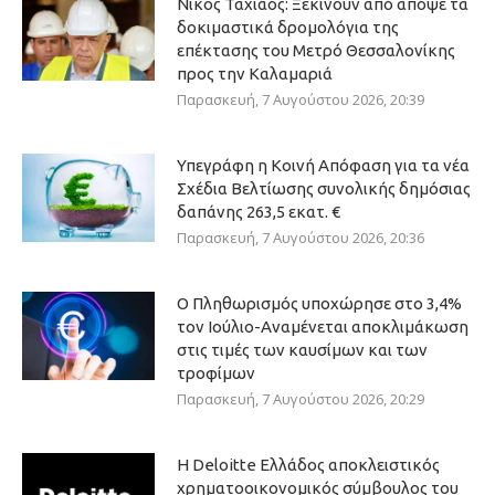
Νίκος Ταχιάος: Ξεκινούν από απόψε τα
δοκιμαστικά δρομολόγια της
επέκτασης του Μετρό Θεσσαλονίκης
προς την Καλαμαριά
Παρασκευή, 7 Αυγούστου 2026, 20:39
Υπεγράφη η Κοινή Απόφαση για τα νέα
Σχέδια Βελτίωσης συνολικής δημόσιας
δαπάνης 263,5 εκατ. €
Παρασκευή, 7 Αυγούστου 2026, 20:36
Ο Πληθωρισμός υποχώρησε στο 3,4%
τον Ιούλιο-Αναμένεται αποκλιμάκωση
στις τιμές των καυσίμων και των
τροφίμων
Παρασκευή, 7 Αυγούστου 2026, 20:29
Η Deloitte Ελλάδος αποκλειστικός
χρηματοοικονομικός σύμβουλος του