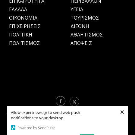
ΕΠΙΚΑΙΡΟΤΗΤΑ
ΠΕΡΙΒΑΛΛΟΝ
ΕΛΛΑΔΑ
ΥΓΕΙΑ
OIKONOMIA
ΤΟΥΡΙΣΜΟΣ
ΕΠΙΧΕΙΡΗΣΕΙΣ
ΔΙΕΘΝΗ
ΠΟΛΙΤΙΚΗ
ΑΘΛΗΤΙΣΜΟΣ
ΠΟΛΙΤΙΣΜΟΣ
ΑΠΟΨΕΙΣ
×
Allow expertnews.gr to send web push
notifications to your desktop.
Copyright © 2021 EXPERTNEWS.GR |
ΟΡΟΙ ΧΡΗΣΗΣ
Powered by SendPulse