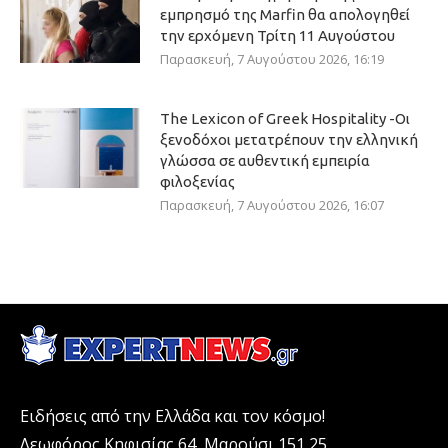
εμπρησμό της Marfin θα απολογηθεί
την ερχόμενη Τρίτη 11 Αυγούστου
Παρασκευή, 7 Αυγούστου 2026, 16:19
The Lexicon of Greek Hospitality -Οι
ξενοδόχοι μετατρέπουν την ελληνική
γλώσσα σε αυθεντική εμπειρία
φιλοξενίας
Παρασκευή, 7 Αυγούστου 2026, 16:07
Ειδήσεις από την Ελλάδα και τον κόσμο!
Λεωφόρος Κηφισίας 64, Μαρούσι 151 25