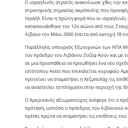
Ο ισραηλινός στρατός ανακοίνωσε χθες την κ
στρατηγικής σημασίας ακρόπολης που προσφέρε
Ισραήλ. Είναι η πρώτη φορά που οι ισραηλινέ
κατασκευάσθηκε τον 12ο αιώνα από τους Σταυ
Λίβανο τον Μάιο 2000 έπειτα από κατοχή 18 ετ
Παράλληλα, υπουργός Εξωτερικών των ΗΠΑ Μά
τον πρόεδρο του Λιβάνου Ζοζέφ Αούν και με 
σε μια προσπάθεια να προωθήσει ένα νέο σχέδ
ιστότοπου Axios που επικαλείται κορυφαίο Αμ
προτείνει να σταματήσει η Χεζμπολάχ τις επιθ
να αναστείλει τα πλήγματα στην περιοχή της Β
Ο Αμερικανός αξιωματούχος ανέφερε ότι ο πρ
πρόταση, ωστόσο ο πρόεδρος του λιβανικού κ
πρέπει πρώτα να σταματήσει τις επιθέσεις του.