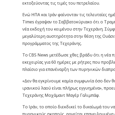
εκτοξεύοντας τις τιμές του πετρελαίου.
Ενώ ΗΠΑ και Ιράν φαίνονταν τις τελευταίες ημ
Times έγραψαν το Σαββατοκύριακο ότι ο Τραμπ
νέα εκδοχή του κειμένου στην Τεχεράνη. Σύμφ
μεγαλύτερη αυστηρότητα στην θέση της Ουάσι
προγράμματος της Τεχεράνης.
Το CBS News μετέδωσε χθες βράδυ ότι η νέα 
εκεχειρίας για 60 ημέρες με ρήτρες που προβ
πλαίσιο για επανέναρξη των πυρηνικών διαπρ
«Δεν θα εγκρίνουμε καμία συμφωνία όσο δεν θ
ιρανικού λαού είναι πλήρως εγγυημένα», προε
Τεχεράνης Μοχάμαντ Μαγέρ Γαλιμπάφ.
Το Ιράν, το οποίο διεκδικεί το δικαίωμά του 
πυρηνικούς σκοπούς, αρνείται επανειλημμένα ό