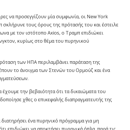
έρες να προσεγγίζουν μία συμφωνία, οι New York
 σκλήρυνε τους όρους της πρότασής του και έστειλε
ωνα με τον ιστότοπο Axios, ο Τραμπ επιδιώκει
νγκτον, κυρίως στο θέμα του πυρηνικού
πρόταση των ΗΠΑ περιλαμβάνει παράταση της
λέπουν το άνοιγμα των Στενών του Ορμούζ και ένα
αγματεύσεων.
α έχουμε την βεβαιότητα ότι τα δικαιώματα του
ιδοποίησε χθες ο επικεφαλής διαπραγματευτής της
να διατηρήσει ένα πυρηνικό πρόγραμμα για μη
τι επιδιώκει να αποκτήσει πυρηνικά όπλα, παρά τις