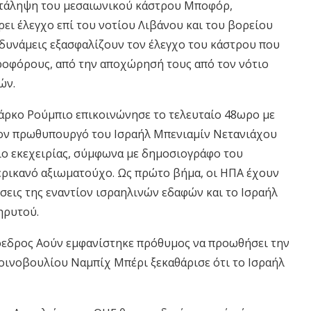
ατάληψη του μεσαιωνικού κάστρου Μποφόρ,
ι έλεγχο επί του νοτίου Λιβάνου και του βορείου
ς δυνάμεις εξασφαλίζουν τον έλεγχο του κάστρου που
ροφόρους, από την αποχώρησή τους από τον νότιο
ών.
ρκο Ρούμπιο επικοινώνησε το τελευταίο 48ωρο με
τον πρωθυπουργό του Ισραήλ Μπενιαμίν Νετανιάχου
ιο εκεχειρίας, σύμφωνα με δημοσιογράφο του
ερικανό αξιωματούχο. Ως πρώτο βήμα, οι ΗΠΑ έχουν
έσεις της εναντίον ισραηλινών εδαφών και το Ισραήλ
ηρυτού.
όεδρος Αούν εμφανίστηκε πρόθυμος να προωθήσει την
οινοβουλίου Ναμπίχ Μπέρι ξεκαθάρισε ότι το Ισραήλ