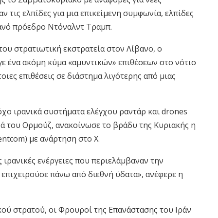
 τις ελπίδες για μια επικείμενη συμφωνία, ελπίδες
ανό πρόεδρο Ντόναλντ Τραμπ.
 του στρατιωτική εκστρατεία στον Λίβανο, ο
γε ένα ακόμη κύμα «αμυντικών» επιθέσεων στο νότιο
τοιες επιθέσεις σε διάστημα λιγότερης από μιας
όχο ιρανικά συστήματα ελέγχου ραντάρ και drones
νά του Ορμούζ, ανακοίνωσε το βράδυ της Κυριακής η
ntcom) με ανάρτηση στο X.
ς ιρανικές ενέργειες που περιελάμβαναν την
επιχειρούσε πάνω από διεθνή ύδατα», ανέφερε η
κού στρατού, οι Φρουροί της Επανάστασης του Ιράν