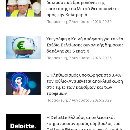
δοκιμαστικά δρομολόγια της
επέκτασης του Μετρό Θεσσαλονίκης
προς την Καλαμαριά
Παρασκευή, 7 Αυγούστου 2026, 20:39
Υπεγράφη η Κοινή Απόφαση για τα νέα
Σχέδια Βελτίωσης συνολικής δημόσιας
δαπάνης 263,5 εκατ. €
Παρασκευή, 7 Αυγούστου 2026, 20:36
Ο Πληθωρισμός υποχώρησε στο 3,4%
τον Ιούλιο-Αναμένεται αποκλιμάκωση
στις τιμές των καυσίμων και των
τροφίμων
Παρασκευή, 7 Αυγούστου 2026, 20:29
Η Deloitte Ελλάδος αποκλειστικός
χρηματοοικονομικός σύμβουλος του
Ομίλου ΔΕΗ για τη στρατηγική είσοδό