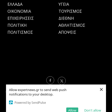
ΕΛΛΑΔΑ
ΥΓΕΙΑ
OIKONOMIA
ΤΟΥΡΙΣΜΟΣ
ΕΠΙΧΕΙΡΗΣΕΙΣ
ΔΙΕΘΝΗ
ΠΟΛΙΤΙΚΗ
ΑΘΛΗΤΙΣΜΟΣ
ΠΟΛΙΤΙΣΜΟΣ
ΑΠΟΨΕΙΣ
×
Allow expertnews.gr to send web push
notifications to your desktop.
Copyright © 2021 EXPERTNEWS.GR |
ΟΡΟΙ ΧΡΗΣΗΣ
Powered by SendPulse
Allow
Don't allow
BACK TO TOP