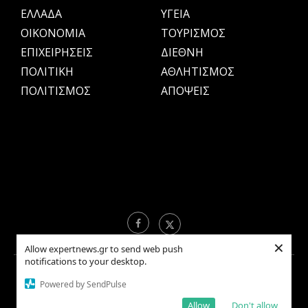
ΕΛΛΑΔΑ
ΥΓΕΙΑ
OIKONOMIA
ΤΟΥΡΙΣΜΟΣ
ΕΠΙΧΕΙΡΗΣΕΙΣ
ΔΙΕΘΝΗ
ΠΟΛΙΤΙΚΗ
ΑΘΛΗΤΙΣΜΟΣ
ΠΟΛΙΤΙΣΜΟΣ
ΑΠΟΨΕΙΣ
×
Allow expertnews.gr to send web push
notifications to your desktop.
Copyright © 2021 EXPERTNEWS.GR |
ΟΡΟΙ ΧΡΗΣΗΣ
Powered by SendPulse
Allow
Don't allow
BACK TO TOP