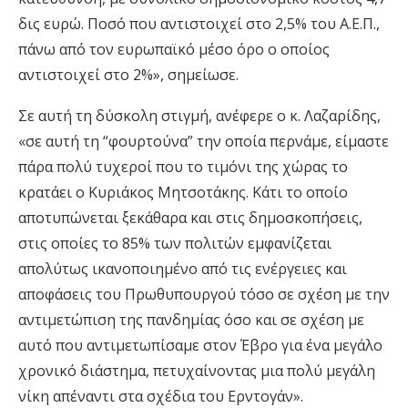
δις ευρώ. Ποσό που αντιστοιχεί στο 2,5% του Α
.
Ε
.
Π
.
,
πάνω από τον ευρωπαϊκό μέσο όρο ο οποίος
αντιστοιχεί στο 2%
», σημείωσε.
Σε αυτή τη δύσκολη στιγμή, ανέφερε ο κ. Λαζαρίδης,
«
σε αυτή τη
“
φουρτούνα
”
την οποία περνάμε, είμαστε
πάρα πολύ τυχεροί που το τιμόνι της χώρας το
κρατάει ο Κυριάκος Μητσοτάκης.
Κάτι το οποίο
αποτυπώνεται ξεκάθαρα και στις δημοσκοπήσεις,
στις οποίες το 85% των πολιτών εμφανίζεται
απολύτως ικανοποιημένο από τις ενέργειες και
αποφάσεις του Πρωθυπουργού
τόσο σε σχέση με την
αντιμετώπιση της πανδημίας όσο και σε σχέση με
αυτό που αντιμετωπίσαμε στον Έβρο για ένα μεγάλο
χρονικό διάστημα, πετυχαίνοντας μια πολύ μεγάλη
νίκη απέναντι στα σχέδια του
Ερντογάν
».