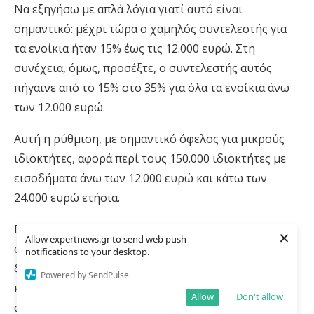
Να εξηγήσω με απλά λόγια γιατί αυτό είναι
σημαντικό: μέχρι τώρα ο χαμηλός συντελεστής για
τα ενοίκια ήταν 15% έως τις 12.000 ευρώ. Στη
συνέχεια, όμως, προσέξτε, ο συντελεστής αυτός
πήγαινε από το 15% στο 35% για όλα τα ενοίκια άνω
των 12.000 ευρώ.
Αυτή η ρύθμιση, με σημαντικό όφελος για μικρούς
ιδιοκτήτες, αφορά περί τους 150.000 ιδιοκτήτες με
εισοδήματα άνω των 12.000 ευρώ και κάτω των
24.000 ευρώ ετήσια.
Παράλληλα, ωστόσο, η ρύθμιση αυτή αφορά και στη
×
Allow expertnews.gr to send web push
φορολογική συμμόρφωση. Και εδώ θέλω να είμαι
notifications to your desktop.
ξεκάθαρος: οι καλοί λογαριασμοί κάνουν τους
Powered by SendPulse
καλούς φίλους. Δεν πιστεύω ότι υπάρχει ούτε ένας
Allow
Don't allow
άνθρωπος σε αυτή την αίθουσα που να πιστεύει ότι