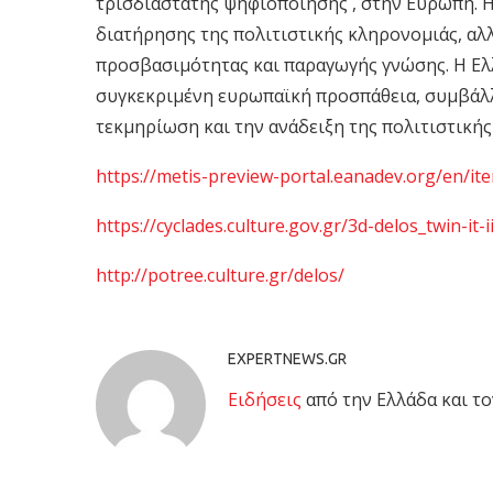
τρισδιάστατης ψηφιοποίησης , στην Ευρώπη. 
διατήρησης της πολιτιστικής κληρονομιάς, αλλ
προσβασιμότητας και παραγωγής γνώσης. Η Ε
συγκεκριμένη ευρωπαϊκή προσπάθεια, συμβάλλ
τεκμηρίωση και την ανάδειξη της πολιτιστική
https://metis-preview-portal.eanadev.org/en/i
https://cyclades.culture.gov.gr/3d-delos_twin-it-ii
http://potree.culture.gr/delos/
EXPERTNEWS.GR
Eιδήσεις
από την Ελλάδα και το