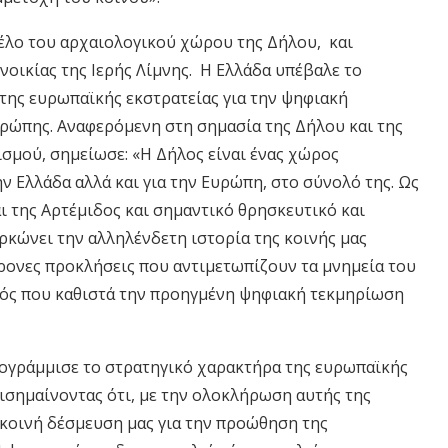
έλο του αρχαιολογικού χώρου της Δήλου, και
νοικίας της Ιερής Λίμνης. Η Ελλάδα υπέβαλε το
 της ευρωπαϊκής εκστρατείας για την ψηφιακή
υρώπης. Αναφερόμενη στη σημασία της Δήλου και της
σμού, σημείωσε: «Η Δήλος είναι ένας χώρος
την Ελλάδα αλλά και για την Ευρώπη, στο σύνολό της. Ως
 της Αρτέμιδος και σημαντικό θρησκευτικό και
ρκώνει την αλληλένδετη ιστορία της κοινής μας
ρονες προκλήσεις που αντιμετωπίζουν τα μνημεία του
γονός που καθιστά την προηγμένη ψηφιακή τεκμηρίωση
πογράμμισε το στρατηγικό χαρακτήρα της ευρωπαϊκής
ισημαίνοντας ότι, με την ολοκλήρωση αυτής της
 κοινή δέσμευση μας για την προώθηση της