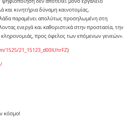
Η ψηφιοποίηση δεν αποτελεί μόνο εργαλείο
ά και κινητήρια δύναμη καινοτομίας,
λλάδα παραμένει απολύτως προσηλωμένη στη
οντας ενεργά και καθοριστικά στην προστασία, την
ς κληρονομιάς, προς όφελος των επόμενων γενεών».
tem/1525/21_15123_d00lUhrFZ
)
/
ν κόσμο!