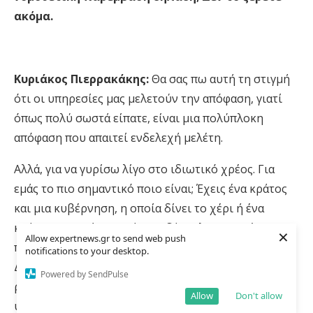
ακόμα.
Κυριάκος Πιερρακάκης:
Θα σας πω αυτή τη στιγμή
ότι οι υπηρεσίες μας μελετούν την απόφαση, γιατί
όπως πολύ σωστά είπατε, είναι μια πολύπλοκη
απόφαση που απαιτεί ενδελεχή μελέτη.
Αλλά, για να γυρίσω λίγο στο ιδιωτικό χρέος. Για
εμάς το πιο σημαντικό ποιο είναι; Έχεις ένα κράτος
και μια κυβέρνηση, η οποία δίνει το χέρι ή ένα
κράτος το οποίο κουνάει το δάχτυλο; Για εμένα η
×
Allow expertnews.gr to send web push
πολιτική και για τον Πρωθυπουργό είναι το πρώτο.
notifications to your desktop.
Δίνεις το χέρι. Σε εκείνους οι οποίοι θέλουν να
Powered by SendPulse
ρυθμίσουν τις υποχρεώσεις τους που συσσώρευσαν
Allow
Don't allow
υποχρεώσεις στα χρόνια της κρίσης και πολύ απλά