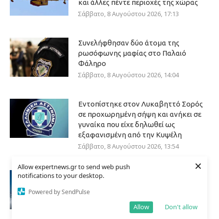
και άλλες πέντε περιοχές της χώρας
Σάββατο, 8 Αυγούστου 2026, 17:13
Συνελήφθησαν δύο άτομα της
ρωσόφωνης μαφίας στο Παλαιό
Φάληρο
Σάββατο, 8 Αυγούστου 2026, 14:04
Εντοπίστηκε στον Λυκαβηττό Σορός
σε προχωρημένη σήψη και ανήκει σε
γυναίκα που είχε δηλωθεί ως
εξαφανισμένη από την Κυψέλη
Σάββατο, 8 Αυγούστου 2026, 13:54
×
Allow expertnews.gr to send web push
Συνεδρίαση Επιτροπής Εκτίμησης
notifications to your desktop.
Κινδύνου για τους ισχυρούς ανέμους
Powered by SendPulse
και τις υψηλές θερμοκρασίες
Allow
Don't allow
Σάββατο, 8 Αυγούστου 2026, 13:50