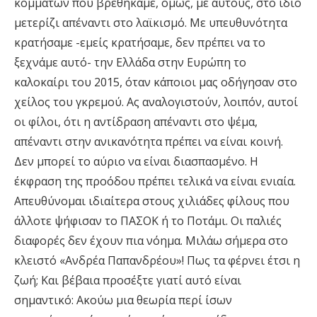
κομμάτων που βρεθήκαμε, όμως, με αυτούς, στο ίδιο
μετερίζι απέναντι στο λαϊκισμό. Με υπευθυνότητα
κρατήσαμε -εμείς κρατήσαμε, δεν πρέπει να το
ξεχνάμε αυτό- την Ελλάδα στην Ευρώπη το
καλοκαίρι του 2015, όταν κάποιοι μας οδήγησαν στο
χείλος του γκρεμού. Ας αναλογιστούν, λοιπόν, αυτοί
οι φίλοι, ότι η αντίδραση απέναντι στο ψέμα,
απέναντι στην ανικανότητα πρέπει να είναι κοινή.
Δεν μπορεί το αύριο να είναι διασπασμένο. Η
έκφραση της προόδου πρέπει τελικά να είναι ενιαία.
Απευθύνομαι ιδιαίτερα στους χιλιάδες φίλους που
άλλοτε ψήφισαν το ΠΑΣΟΚ ή το Ποτάμι. Οι παλιές
διαφορές δεν έχουν πια νόημα. Μιλάω σήμερα στο
κλειστό «Ανδρέα Παπανδρέου»! Πως τα φέρνει έτσι η
ζωή; Και βέβαια προσέξτε γιατί αυτό είναι
σημαντικό: Ακούω μια θεωρία περί ίσων