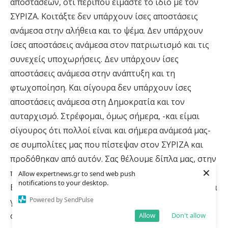
αποστάσεων, ότι περίπου είμαστε το ίδιο με τον
ΣΥΡΙΖΑ. Κοιτάξτε δεν υπάρχουν ίσες αποστάσεις
ανάμεσα στην αλήθεια και το ψέμα. Δεν υπάρχουν
ίσες αποστάσεις ανάμεσα στον πατριωτισμό και τις
συνεχείς υποχωρήσεις. Δεν υπάρχουν ίσες
αποστάσεις ανάμεσα στην ανάπτυξη και τη
φτωχοποίηση. Και σίγουρα δεν υπάρχουν ίσες
αποστάσεις ανάμεσα στη Δημοκρατία και τον
αυταρχισμό. Στρέφομαι, όμως σήμερα, -και είμαι
σίγουρος ότι πολλοί είναι και σήμερα ανάμεσά μας-
σε συμπολίτες μας που πίστεψαν στον ΣΥΡΙΖΑ και
προδόθηκαν από αυτόν. Σας θέλουμε δίπλα μας, στην
×
προσπάθεια να κάνουμε καλύτερη τη ζωή των
Allow expertnews.gr to send web push
notifications to your desktop.
Ελλήνων, να γίνουμε ξανά μια κανονική χώρα. Όχι να
Powered by SendPulse
γυρίσουμε στο παρελθόν, αλλά να προσαρμοστούμε
σε μία νέα πραγματικότητα που να ενσωματώνει τα
Allow
Don't allow