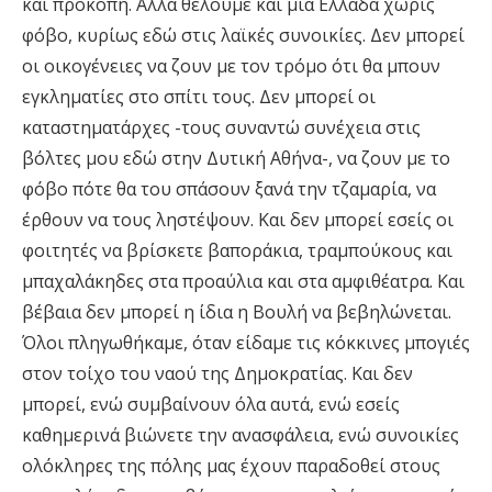
και προκοπή. Αλλά θέλουμε και μια Ελλάδα χωρίς
φόβο, κυρίως εδώ στις λαϊκές συνοικίες. Δεν μπορεί
οι οικογένειες να ζουν με τον τρόμο ότι θα μπουν
εγκληματίες στο σπίτι τους. Δεν μπορεί οι
καταστηματάρχες -τους συναντώ συνέχεια στις
βόλτες μου εδώ στην Δυτική Αθήνα-, να ζουν με το
φόβο πότε θα του σπάσουν ξανά την τζαμαρία, να
έρθουν να τους ληστέψουν. Και δεν μπορεί εσείς οι
φοιτητές να βρίσκετε βαποράκια, τραμπούκους και
μπαχαλάκηδες στα προαύλια και στα αμφιθέατρα. Και
βέβαια δεν μπορεί η ίδια η Βουλή να βεβηλώνεται.
Όλοι πληγωθήκαμε, όταν είδαμε τις κόκκινες μπογιές
στον τοίχο του ναού της Δημοκρατίας. Και δεν
μπορεί, ενώ συμβαίνουν όλα αυτά, ενώ εσείς
καθημερινά βιώνετε την ανασφάλεια, ενώ συνοικίες
ολόκληρες της πόλης μας έχουν παραδοθεί στους