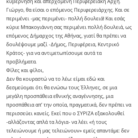
κυβέρνηση και απερχόμενη Περιφερειακή Αρχή.
Γιώργο, θα είσαι ο επόμενος Περιφερειάρχης. Και σε
περιμένει -μας περιμένει- πολλή δουλειά! Και εσάς
κύριε Μπακογιάννη σας περιμένει πολλή δουλειά, ως
επόμενος Δήμαρχος της Αθήνας, γιατί θα πρέπει να
δουλέψουμε μαζί -Δήμος, Περιφέρεια, Κεντρικό
Κράτος- για να αντιμετωπίσουμε αυτά τα
προβλήματα.
Φίλες και φίλοι,
Δεν θα κουραστώ να το λέω: είμαι εδώ και
δεσμεύομαι ότι θα ενώσω τους Έλληνες, σε μια
μεγάλη προσπάθεια εθνικής αναγέννησης, μια
προσπάθεια απ’ την οποία, πραγματικά, δεν πρέπει να
περισσεύει κανείς. Εκεί που ο ΣΥΡΙΖΑ εξακολουθεί
-αλλάζοντας απλά τα λόγια- να λέει «ή τους
τελειώνουμε ή μας τελειώνουν» εμείς απαντάμε: δεν