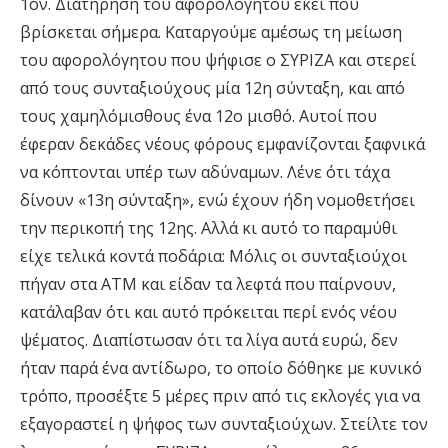
1ον. Διατήρηση του αφορολόγητου εκεί που
βρίσκεται σήμερα. Καταργούμε αμέσως τη μείωση
του αφορολόγητου που ψήφισε ο ΣΥΡΙΖΑ και στερεί
από τους συνταξιούχους μία 12η σύνταξη, και από
τους χαμηλόμισθους ένα 12ο μισθό. Αυτοί που
έφεραν δεκάδες νέους φόρους εμφανίζονται ξαφνικά
να κόπτονται υπέρ των αδύναμων. Λένε ότι τάχα
δίνουν «13η σύνταξη», ενώ έχουν ήδη νομοθετήσει
την περικοπή της 12ης. Αλλά κι αυτό το παραμύθι
είχε τελικά κοντά ποδάρια: Μόλις οι συνταξιούχοι
πήγαν στα ATM και είδαν τα λεφτά που παίρνουν,
κατάλαβαν ότι και αυτό πρόκειται περί ενός νέου
ψέματος. Διαπίστωσαν ότι τα λίγα αυτά ευρώ, δεν
ήταν παρά ένα αντίδωρο, το οποίο δόθηκε με κυνικό
τρόπο, προσέξτε 5 μέρες πριν από τις εκλογές για να
εξαγοραστεί η ψήφος των συνταξιούχων. Στείλτε τον