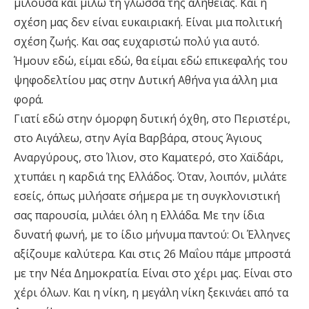
μιλούσα και μιλώ τη γλώσσα της αλήθειας. Και η
σχέση μας δεν είναι ευκαιριακή. Είναι μια πολιτική
σχέση ζωής. Και σας ευχαριστώ πολύ για αυτό.
Ήμουν εδώ, είμαι εδώ, θα είμαι εδώ επικεφαλής του
ψηφοδελτίου μας στην Δυτική Αθήνα για άλλη μια
φορά.
Γιατί εδώ στην όμορφη δυτική όχθη, στο Περιστέρι,
στο Αιγάλεω, στην Αγία Βαρβάρα, στους Άγιους
Αναργύρους, στο Ίλιον, στο Καματερό, στο Χαϊδάρι,
χτυπάει η καρδιά της Ελλάδος. Όταν, λοιπόν, μιλάτε
εσείς, όπως μιλήσατε σήμερα με τη συγκλονιστική
σας παρουσία, μιλάει όλη η Ελλάδα. Με την ίδια
δυνατή φωνή, με το ίδιο μήνυμα παντού: Οι Έλληνες
αξίζουμε καλύτερα. Και στις 26 Μαΐου πάμε μπροστά
με την Νέα Δημοκρατία. Είναι στο χέρι μας. Είναι στο
χέρι όλων. Και η νίκη, η μεγάλη νίκη ξεκινάει από τα