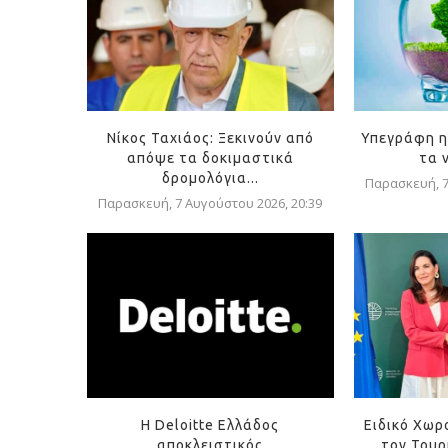
Νίκος Ταχιάος: Ξεκινούν από
Υπεγράφη η
απόψε τα δοκιμαστικά
τα 
δρομολόγια...
Παρασκευή, 7
Παρασκευή, 7 Αυγούστου 2026, 20:39
Η Deloitte Ελλάδος
Ειδικό Χωρ
αποκλειστικός
τον Τουρ