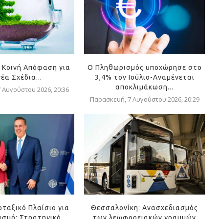
 Κοινή Απόφαση για
Ο Πληθωρισμός υποχώρησε στο
νέα Σχέδια...
3,4% τον Ιούλιο-Αναμένεται
αποκλιμάκωση...
 Αυγούστου 2026, 20:36
Παρασκευή, 7 Αυγούστου 2026, 20:29
οταξικό Πλαίσιο για
Θεσσαλονίκη: Ανασχεδιασμός
ισμό: Στρατηγικό
των λεωφορειακών γραμμών