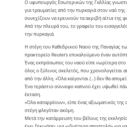
Ο υφυπουργός Εσωτερικών της Γαλλίας γνωστο
για τραυματίες από την πυρκαγιά στον ναό της
συνεχίζουν να ερευνούν τα ακριβή αίτια της φ
Από την πλευρά του, το γραφείο του εισαγγελέ
την πυρκαγιά.
Η στέγη του Καθεδρικού Ναού της Παναγίας τ
πρακτορείο Reuters επικαλούμενο έναν αυτόπ
Ένας εκπρόσωπος του ναού είπε νωρίτερα στο Γ
όλος ο ξύλινος σκελετός, που χρονολογείται α
από την άλλη. «Όλα καίγονται (…) δεν θα απομεί
Ένα τεράστιο σύννεφο καπνού έχει υψωθεί πάν
έκταση.
«Όλα καταρρέουν», είπε ένας αξιωματικός της
στέγη φλεγόταν ακόμη.
Μετά την κατάρρευση του βέλους της εκκλησία
έχει ξεκινήσει μια «ιδιαίτερη αποστολή» για ν