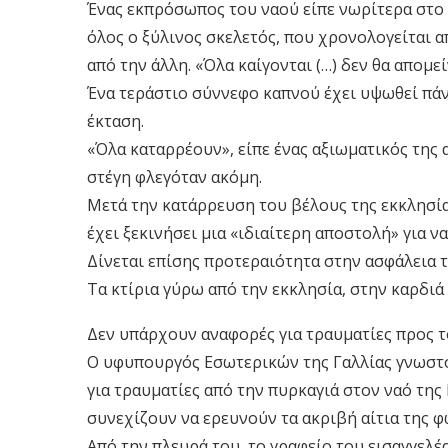
Ένας εκπρόσωπος του ναού είπε νωρίτερα στο Γ
όλος ο ξύλινος σκελετός, που χρονολογείται α
από την άλλη. «Όλα καίγονται (…) δεν θα απομεί
Ένα τεράστιο σύννεφο καπνού έχει υψωθεί πάν
έκταση.
«Όλα καταρρέουν», είπε ένας αξιωματικός της
στέγη φλεγόταν ακόμη.
Μετά την κατάρρευση του βέλους της εκκλησία
έχει ξεκινήσει μια «ιδιαίτερη αποστολή» για ν
Δίνεται επίσης προτεραιότητα στην ασφάλεια 
Τα κτίρια γύρω από την εκκλησία, στην καρδιά
Δεν υπάρχουν αναφορές για τραυματίες προς 
Ο υφυπουργός Εσωτερικών της Γαλλίας γνωστο
για τραυματίες από την πυρκαγιά στον ναό της
συνεχίζουν να ερευνούν τα ακριβή αίτια της φ
Από την πλευρά του, το γραφείο του εισαγγελέ