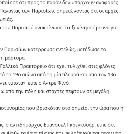
ποίησε ότι προς το παρόν δεν υπάρχουν αναφορές
 Παναγίας των Παρισίων, σημειώνοντας ότι οι αρχές
ωτιάς.
α του Παρισιού ανακοίνωσε ότι ξεκίνησε έρευνα για
ων Παρισίων κατέρρευσε εντελώς, μετέδωσε το
τη μάρτυρα.
αλλικό Πρακτορείο ότι έχει τυλιχθεί στις φλόγες
πό το 19ο αιώνα από τη μία πλευρά και από τον 13ο
νει τίποτα», είπε ο Αντρέ Φινό.
ω από την πόλη και στάχτες πέφτουν σε μεγάλη
 αστυνομίας που βρισκόταν στο σημείο, την ώρα που η
ς, ο αντιδήμαρχος Εμανουέλ Γκρεγκουάρ, είπε ότι
α σωθούν τα έργα τέχνης που φιλοξενούνται στον ναό.