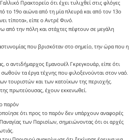
αλλικό Πρακτορείο ότι έχει τυλιχθεί στις φλόγες
πό το 19ο αιώνα από τη μία πλευρά και από τον 13ο
νει τίποτα», είπε ο Αντρέ Φινό.
ω από την πόλη και στάχτες πέφτουν σε μεγάλη
 αστυνομίας που βρισκόταν στο σημείο, την ώρα που η
ς, ο αντιδήμαρχος Εμανουέλ Γκρεγκουάρ, είπε ότι
α σωθούν τα έργα τέχνης που φιλοξενούνται στον ναό.
των τουριστών και των κατοίκων της περιοχής.
 της πρωτεύουσας, έχουν εκκενωθεί.
το παρόν
ποίησε ότι προς το παρόν δεν υπάρχουν αναφορές
 Παναγίας των Παρισίων, σημειώνοντας ότι οι αρχές
ωτιάς.
α του Παρισιού ανακοίνωσε ότι ξεκίνησε έρευνα για