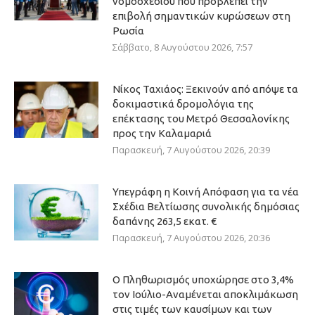
νομοσχεδίου που προβλέπει την
επιβολή σημαντικών κυρώσεων στη
Ρωσία
Σάββατο, 8 Αυγούστου 2026, 7:57
Νίκος Ταχιάος: Ξεκινούν από απόψε τα
δοκιμαστικά δρομολόγια της
επέκτασης του Μετρό Θεσσαλονίκης
προς την Καλαμαριά
Παρασκευή, 7 Αυγούστου 2026, 20:39
Υπεγράφη η Κοινή Απόφαση για τα νέα
Σχέδια Βελτίωσης συνολικής δημόσιας
δαπάνης 263,5 εκατ. €
Παρασκευή, 7 Αυγούστου 2026, 20:36
Ο Πληθωρισμός υποχώρησε στο 3,4%
τον Ιούλιο-Αναμένεται αποκλιμάκωση
στις τιμές των καυσίμων και των