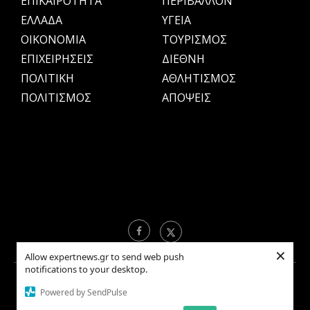
ΕΠΙΚΑΙΡΟΤΗΤΑ
ΠΕΡΙΒΑΛΛΟΝ
ΕΛΛΑΔΑ
ΥΓΕΙΑ
OIKONOMIA
ΤΟΥΡΙΣΜΟΣ
ΕΠΙΧΕΙΡΗΣΕΙΣ
ΔΙΕΘΝΗ
ΠΟΛΙΤΙΚΗ
ΑΘΛΗΤΙΣΜΟΣ
ΠΟΛΙΤΙΣΜΟΣ
ΑΠΟΨΕΙΣ
×
Allow expertnews.gr to send web push
notifications to your desktop.
Copyright © 2021 EXPERTNEWS.GR |
ΟΡΟΙ ΧΡΗΣΗΣ
Powered by SendPulse