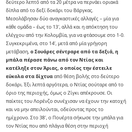
δεύτερο λεπτό από τα 20 μέτρα να περνάει οριακά
δίπλα από το δεξί δοκάρι του Βάργκας.
Μεσολάβησαν δύο αναγκαστικές αλλαγές – μία για
κάθε ομάδα – έως το 13′, αλλά και η απόκτηση του
ελέγχου από την Κολομβία, για να φτάσουμε στο 1-0.
Συγκεκριμένα, στο 14′, μετά από μία γρήγορη
μετάβαση,
ο Σουάρες σέντραρε από τα δεξιά, η
μπάλα πέρασε πάνω από τον Ντίας και
κατέληξε στον Άριας, ο οποίος την έστειλε
εύκολα στα δίχτυα
από θέση βολής στο δεύτερο
δοκάρι. Έξι λεπτά αργότερα, ο Ντίας σούταρε από το
όριο της περιοχής, όμως ο Ζίγκι απέκρουσε. Οι
παίκτες του Λορένζο συνέχισαν να έχουν την κατοχή
και να μην απειλούνται, οδεύοντας προς το
ημίχρονο. Στο 38′, ο Πουέρτα σήκωσε την μπάλα για
τον Ντίας που από πλάγια θέση στην περιοχή