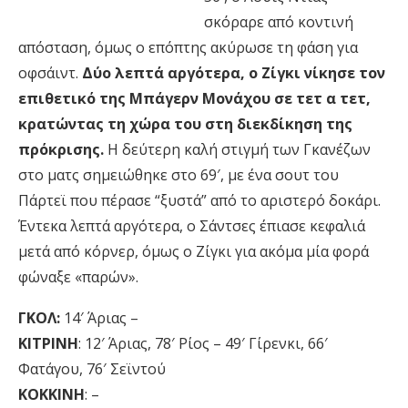
σκόραρε από κοντινή
απόσταση, όμως ο επόπτης ακύρωσε τη φάση για
οφσάιντ.
Δύο λεπτά αργότερα, ο Ζίγκι νίκησε τον
επιθετικό της Μπάγερν Μονάχου σε τετ α τετ,
κρατώντας τη χώρα του στη διεκδίκηση της
πρόκρισης.
Η δεύτερη καλή στιγμή των Γκανέζων
στο ματς σημειώθηκε στο 69′, με ένα σουτ του
Πάρτεϊ που πέρασε “ξυστά” από το αριστερό δοκάρι.
Έντεκα λεπτά αργότερα, ο Σάντσες έπιασε κεφαλιά
μετά από κόρνερ, όμως ο Ζίγκι για ακόμα μία φορά
φώναξε «παρών».
ΓΚΟΛ:
14′ Άριας –
ΚΙΤΡΙΝΗ
: 12′ Άριας, 78′ Ρίος – 49′ Γίρενκι, 66′
Φατάγου, 76′ Σεϊντού
ΚΟΚΚΙΝΗ
: –