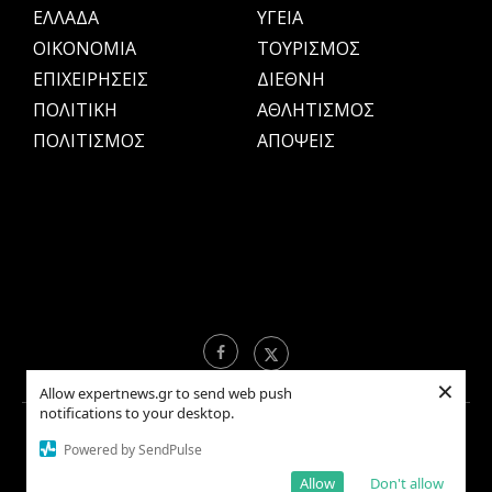
ΕΛΛΑΔΑ
ΥΓΕΙΑ
OIKONOMIA
ΤΟΥΡΙΣΜΟΣ
ΕΠΙΧΕΙΡΗΣΕΙΣ
ΔΙΕΘΝΗ
ΠΟΛΙΤΙΚΗ
ΑΘΛΗΤΙΣΜΟΣ
ΠΟΛΙΤΙΣΜΟΣ
ΑΠΟΨΕΙΣ
×
Allow expertnews.gr to send web push
notifications to your desktop.
Copyright © 2021 EXPERTNEWS.GR |
ΟΡΟΙ ΧΡΗΣΗΣ
Powered by SendPulse
Allow
Don't allow
BACK TO TOP