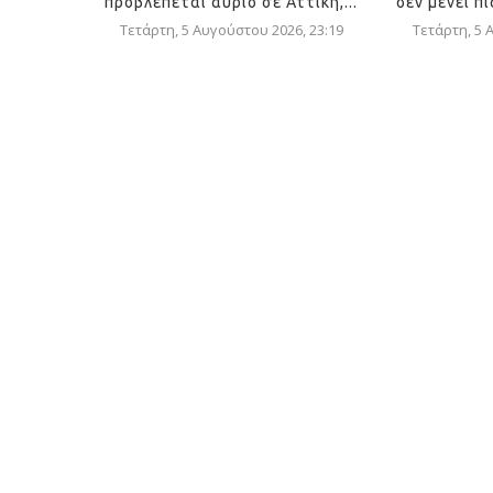
προβλέπεται αύριο σε Αττική,...
δεν μένει πί
Τετάρτη, 5 Αυγούστου 2026, 23:19
Τετάρτη, 5 