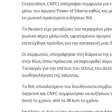
Corporation, CNPC) υπέγραψαν συμφωνία για 
μέσω του αγωγού Power of Siberia καθώς και 
το ρωσικό πρακτορείο ειδήσεων RIA.
Το Reuters είχε μεταδώσει τον περασμένο μήν
ρωσικό αέριο μέσω ενός υφισταμένου αγωγού 
επιτεύχθηκε πρόοδος για την κατασκευή μιας 
Οι συμφωνίες υπογράφηκαν στη διάρκεια της 
στην Κίνα, όπου πρόκειται να παρευρεθεί αύρι
Τιενανμέν για την επέτειο του τέλους του Δε
συνθηκολόγηση της Ιαπωνίας.
Το RIA, επικαλούμενο τον διευθύνοντα σύμβου
Gazprom και CNPC συμφώνησαν να αυξήσουν τι
(bcm) το χρόνο, από τα 38 bcm το χρόνο.
Επιπλέον, οι δύο χώρες συμφώνησαν να αυξήσ