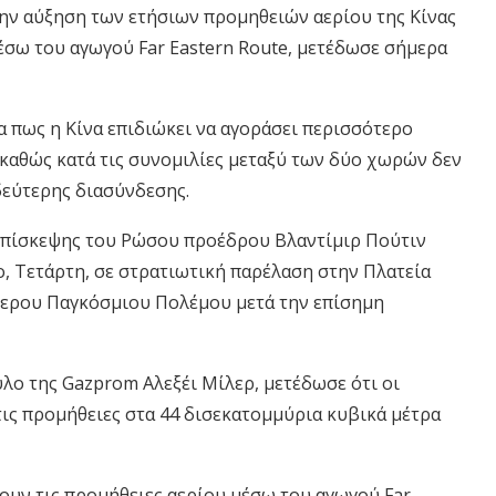
την αύξηση των ετήσιων προμηθειών αερίου της Κίνας
μέσω του αγωγού Far Eastern Route, μετέδωσε σήμερα
α πως η Κίνα επιδιώκει να αγοράσει περισσότερο
καθώς κατά τις συνομιλίες μεταξύ των δύο χωρών δεν
δεύτερης διασύνδεσης.
επίσκεψης του Ρώσου προέδρου Βλαντίμιρ Πούτιν
ο, Τετάρτη, σε στρατιωτική παρέλαση στην Πλατεία
ύτερου Παγκόσμιου Πολέμου μετά την επίσημη
λο της Gazprom Αλεξέι Μίλερ, μετέδωσε ότι οι
ς προμήθειες στα 44 δισεκατομμύρια κυβικά μέτρα
ουν τις προμήθειες αερίου μέσω του αγωγού Far