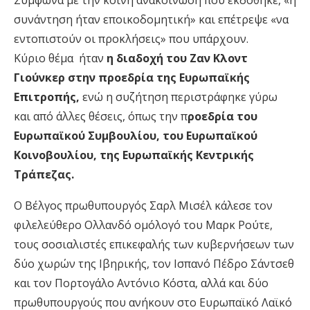
Σύμφωνα με την κοινή ανακοίνωση που εκδόθηκε, «η
συνάντηση ήταν εποικοδομητική» και επέτρεψε «να
εντοπιστούν οι προκλήσεις» που υπάρχουν.
Κύριο θέμα ήταν
η διαδοχή του Ζαν Κλοντ
Γιούνκερ στην προεδρία της Ευρωπαϊκής
Επιτροπής,
ενώ η συζήτηση περιστράφηκε γύρω
και από άλλες θέσεις, όπως την π
ροεδρία του
Ευρωπαϊκού Συμβουλίου, του Ευρωπαϊκού
Κοινοβουλίου, της Ευρωπαϊκής Κεντρικής
Τράπεζας.
Ο Βέλγος πρωθυπουργός Σαρλ Μισέλ κάλεσε τον
φιλελεύθερο Ολλανδό ομόλογό του Μαρκ Ρούτε,
τους σοσιαλιστές επικεφαλής των κυβερνήσεων των
δύο χωρών της Ιβηρικής, τον Ισπανό Πέδρο Σάντσεθ
και τον Πορτογάλο Αντόνιο Κόστα, αλλά και δύο
πρωθυπουργούς που ανήκουν στο Ευρωπαϊκό Λαϊκό