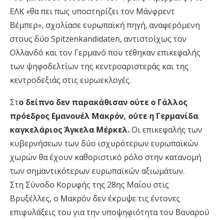
ΕΛΚ «θα πει πως υποστηρίζει τον Μάνφρεντ
Βέμπερ», σχολίασε ευρωπαϊκή πηγή, αναφερόμενη
στους δύο Spitzenkandidaten, αντιστοίχως τον
Ολλανδό και τον Γερμανό που τέθηκαν επικεφαλής
των ψηφοδελτίων της κεντροαριστεράς και της
κεντροδεξιάς στις ευρωεκλογές.
Στ
ο δείπνο δεν παρακάθισαν ούτε ο Γάλλος
πρόεδρος Εμανουέλ Μακρόν, ούτε η Γερμανίδα
καγκελάριος Άγκελα Μέρκελ.
Οι επικεφαλής των
κυβερνήσεων των δύο ισχυρότερων ευρωπαϊκών
χωρών θα έχουν καθοριστικό ρόλο στην κατανομή
των σημαντικότερων ευρωπαϊκών αξιωμάτων.
Στη Σύνοδο Κορυφής της 28ης Μαΐου στις
Βρυξέλλες, ο Μακρόν δεν έκρυψε τις έντονες
επιφυλάξεις του για την υποψηφιότητα του Βαυαρού