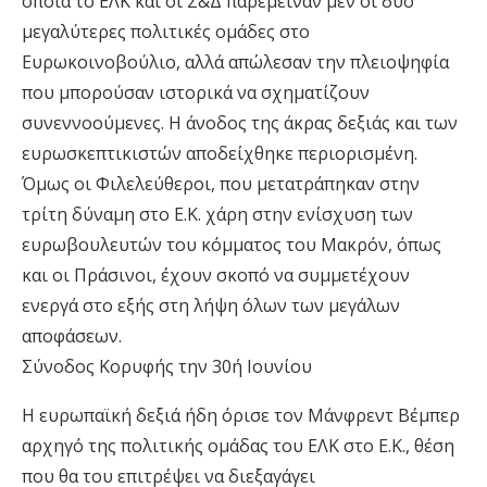
οποία το ΕΛΚ και οι Σ&Δ παρέμειναν μεν οι δύο
μεγαλύτερες πολιτικές ομάδες στο
Ευρωκοινοβούλιο, αλλά απώλεσαν την πλειοψηφία
που μπορούσαν ιστορικά να σχηματίζουν
συνεννοούμενες. Η άνοδος της άκρας δεξιάς και των
ευρωσκεπτικιστών αποδείχθηκε περιορισμένη.
Όμως οι Φιλελεύθεροι, που μετατράπηκαν στην
τρίτη δύναμη στο Ε.Κ. χάρη στην ενίσχυση των
ευρωβουλευτών του κόμματος του Μακρόν, όπως
και οι Πράσινοι, έχουν σκοπό να συμμετέχουν
ενεργά στο εξής στη λήψη όλων των μεγάλων
αποφάσεων.
Σύνοδος Κορυφής την 30ή Ιουνίου
Η ευρωπαϊκή δεξιά ήδη όρισε τον Μάνφρεντ Βέμπερ
αρχηγό της πολιτικής ομάδας του ΕΛΚ στο Ε.Κ., θέση
που θα του επιτρέψει να διεξαγάγει