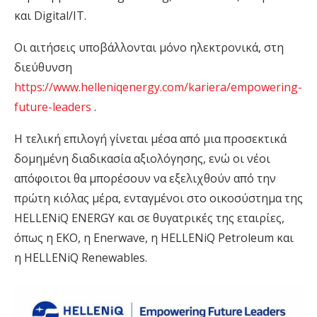
και
Digital
/IT.
Οι αιτήσεις υποβάλλονται
μόνο
ηλεκτρονικά, στη
διεύθυνση
https://www.helleniqenergy.com/kariera/empowering-
future-leaders
.
Η τελική επιλογή γίνεται μέσα από μια προσεκτικά
δομημένη διαδικασία αξιολόγησης
, ενώ οι
νέοι
απόφοιτοι
θα
μπορέσουν να
εξελιχθούν από την
πρώτη κιόλας μέρα
,
ενταγμένοι στο οικοσύστημα της
HELLENiQ ENERGY και
σε
θυγατρικές της
εταιρίες,
όπως
η ΕΚΟ, η
E
nerwave
, η
HELLENiQ Petroleum
και
η
HELLENiQ
Renewables
.