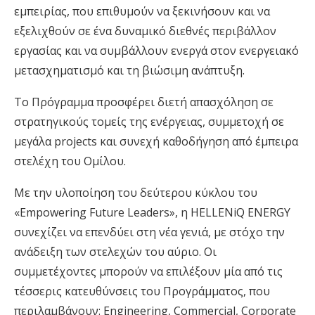
εμπειρίας, που επιθυμούν να
ξεκινήσουν και
να
εξελιχθούν σε ένα δυναμικό διεθνές περιβάλλον
εργασίας και να συμβάλ
λ
ουν ενεργά στον ενεργειακό
μετασχηματισμό και τη βιώσιμη ανάπτυξη.
Το Πρόγραμμα προσφέρει διετή
απασχόληση
σε
στρατηγικούς τομείς της ενέργειας, συμμετοχή σε
μεγάλα
projects
και συνεχή καθοδήγηση από έμπειρα
στελέχη του Ομίλου.
Με την υλοποίηση του δεύτερου
κύκλο
υ
του
«
Empowering
Future
Leaders
», η HELLENiQ ENERGY
συνεχίζει
να επενδύει σ
τη νέα γενιά
, με στόχο την
ανάδειξη των στελεχών
του αύριο. Οι
συμμετέχοντες μπορούν να επιλέξουν μία από τις
τέσσερις κατευθύνσεις του Προγράμματος
, που
περιλαμβάνουν
:
Engineering
, Commercial
,
Corporate