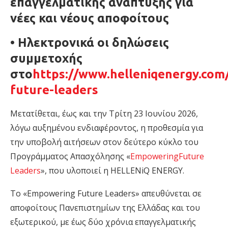
επαγγελματικής ανάπτυξης
για
νέες και νέους αποφοίτους
•
Η
λεκτρονικά οι δηλώσεις
συμμετοχής
στο
https://www.helleniqenergy.com
future-leaders
Μ
ετατίθεται
,
έως και την Τρίτη 23 Ιουνίου 2026,
λόγω αυξημένου ενδιαφέροντος
,
η προθεσμία
για
την υποβολή αιτήσεων στο
ν δεύτερο κύκλο του
Προγράμματος
Απασχόλησης «
Empowering
Future
Leaders
»,
που
υλοποιεί
η
HELLENiQ ENERGY.
Το «
Empowering
Future
Leaders
» απευθύνεται σε
αποφοίτους Πανεπιστημίων της Ελλάδας και του
εξωτερικού, με έως δύο χρόνια επαγγελματικής