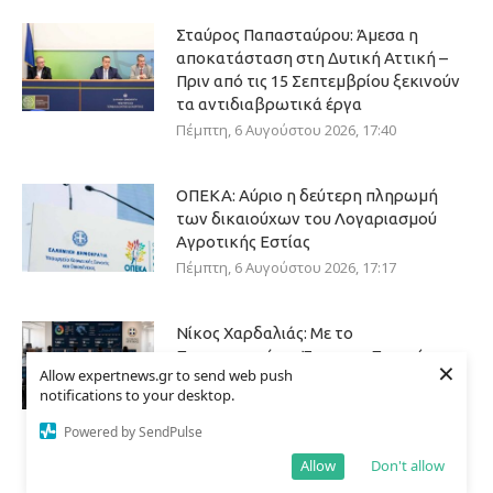
Σταύρος Παπασταύρου: Άμεσα η
αποκατάσταση στη Δυτική Αττική –
Πριν από τις 15 Σεπτεμβρίου ξεκινούν
τα αντιδιαβρωτικά έργα
Πέμπτη, 6 Αυγούστου 2026, 17:40
ΟΠΕΚΑ: Αύριο η δεύτερη πληρωμή
των δικαιούχων του Λογαριασμού
Αγροτικής Εστίας
Πέμπτη, 6 Αυγούστου 2026, 17:17
Νίκος Χαρδαλιάς: Με το
Παρατηρητήριο Έργων η Περιφέρεια
×
Allow expertnews.gr to send web push
Αττικής αποκτά ένα από τα πρώτα
notifications to your desktop.
ολοκληρωμένα ψηφιακά εργαλεία
στην Ευρώπη για τη διαφάνεια και τη
Powered by SendPulse
λογοδοσία
Allow
Don't allow
Πέμπτη, 6 Αυγούστου 2026, 12:33