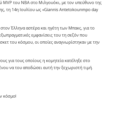
ού MVP του ΝΒΑ στο Μιλγουόκι, με τον υπεύθυνο της
ης, τη 14η Ιουλίου ως «Giannis Antetokounmpo day
στον Έλληνα αστέρα και ηγέτη των Μπακς, για το
 εξωπραγματικές εμφανίσεις του τη σεζόν που
ετ του κόσμου, οι οποίες αναγνωρίστηκαν με την
ους για τους οποίους η κομητεία κατέληξε στο
νου να του αποδώσει αυτή την ξεχωριστή τιμή.
ν κόσμο!