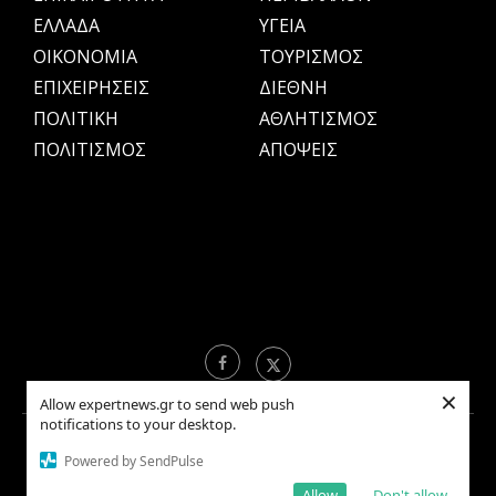
ΕΛΛΑΔΑ
ΥΓΕΙΑ
OIKONOMIA
ΤΟΥΡΙΣΜΟΣ
ΕΠΙΧΕΙΡΗΣΕΙΣ
ΔΙΕΘΝΗ
ΠΟΛΙΤΙΚΗ
ΑΘΛΗΤΙΣΜΟΣ
ΠΟΛΙΤΙΣΜΟΣ
ΑΠΟΨΕΙΣ
×
Allow expertnews.gr to send web push
notifications to your desktop.
Copyright © 2021 EXPERTNEWS.GR |
ΟΡΟΙ ΧΡΗΣΗΣ
Powered by SendPulse
Allow
Don't allow
BACK TO TOP